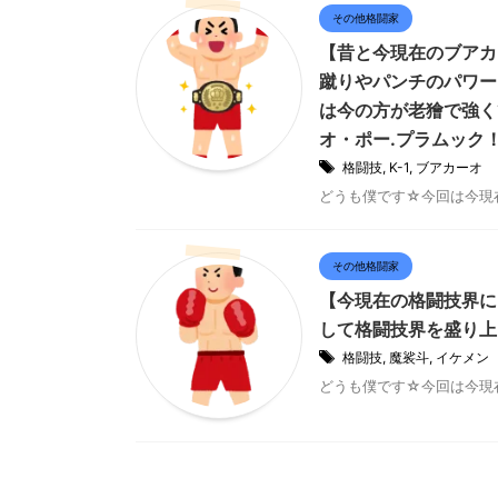
その他格闘家
【昔と今現在のブアカ
蹴りやパンチのパワー
は今の方が老獪で強く
オ・ポー.プラムック
格闘技
,
K-1
,
ブアカーオ
どうも僕です☆今回は今現在も
その他格闘家
【今現在の格闘技界に
して格闘技界を盛り上
格闘技
,
魔裟斗
,
イケメン
どうも僕です☆今回は今現在の