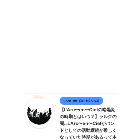
L’Arc~en~Ciel(ﾗﾙｸｱﾝｼｴﾙ)
【L'Arc〜en〜Cielの暗黒期
の時期とはいつ？】ラルクの
闇…L'Arc〜en〜Cielがバン
ドとしての活動継続が難しく
なっていた時期があるって本