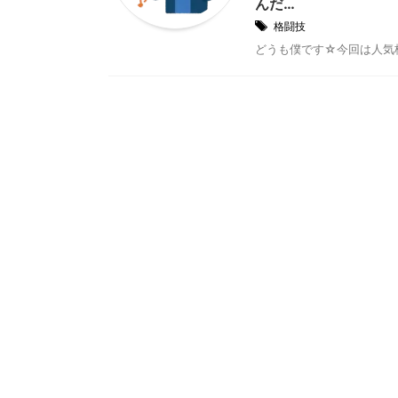
んだ…
格闘技
どうも僕です☆今回は人気格闘