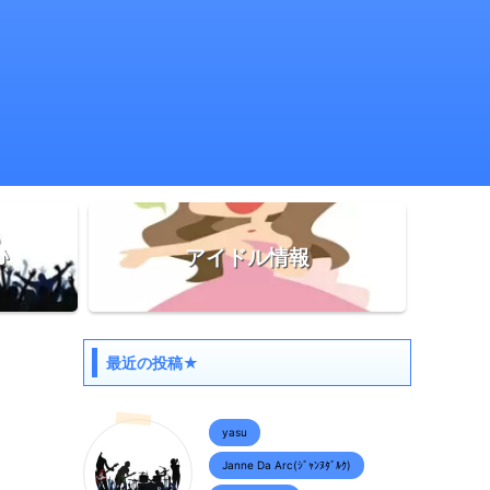
♪
アイドル情報
最近の投稿★
yasu
Janne Da Arc(ｼﾞｬﾝﾇﾀﾞﾙｸ)