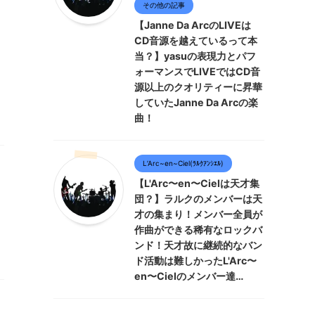
その他の記事
【Janne Da ArcのLIVEは
CD音源を越えているって本
当？】yasuの表現力とパフ
ォーマンスでLIVEではCD音
源以上のクオリティーに昇華
していたJanne Da Arcの楽
曲！
L’Arc~en~Ciel(ﾗﾙｸｱﾝｼｴﾙ)
【L'Arc〜en〜Cielは天才集
団？】ラルクのメンバーは天
才の集まり！メンバー全員が
作曲ができる稀有なロックバ
ンド！天才故に継続的なバン
ド活動は難しかったL'Arc〜
en〜Cielのメンバー達…