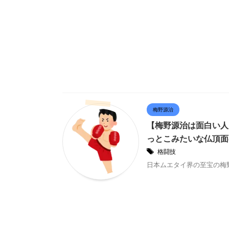
梅野源治
【梅野源治は面白い人
っとこみたいな仏頂面
格闘技
日本ムエタイ界の至宝の梅野源