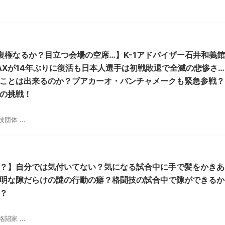
気復権なるか？目立つ会場の空席…】K-1アドバイザー石井和義館
MAXが14年ぶりに復活も日本人選手は初戦敗退で全滅の悲惨さ…
ことは出来るのか？ブアカーオ・バンチャメークも緊急参戦？
の挑戦！
体 ...
？】自分では気付いてない？気になる試合中に手で髪をかきあ
明な隙だらけの謎の行動の癖？格闘技の試合中で隙ができるか
？
家 ...