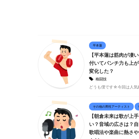
平本蓮
【平本蓮は筋肉が凄い
付いてパンチ力も上が
変化した？
格闘技
どうも僕です☆今回は人気総合
その他の男性アーティスト
【朝倉未来は歌が上手
い？音域の広さは？自
歌唱法や楽曲に熱さや