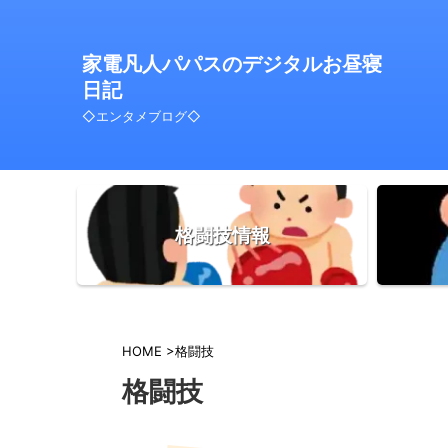
家電凡人パパスのデジタルお昼寝
日記
◇エンタメブログ◇
格闘技情報
HOME
>
格闘技
格闘技