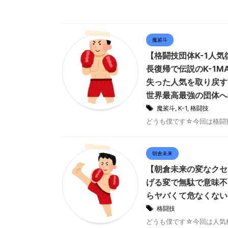
魔裟斗
【格闘技団体K-1人
長復帰で伝説のK-1
失った人気を取り戻す
世界最高最強の団体へ
魔裟斗
,
K-1
,
格闘技
どうも僕です☆今回は格闘技団
朝倉未来
【朝倉未来の変なクセ
げる変で無駄で意味不
らヤバくて危なくない
格闘技
どうも僕です☆今回は人気格闘