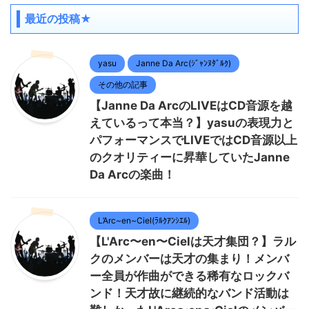
最近の投稿★
yasu
Janne Da Arc(ｼﾞｬﾝﾇﾀﾞﾙｸ)
その他の記事
【Janne Da ArcのLIVEはCD音源を越
えているって本当？】yasuの表現力と
パフォーマンスでLIVEではCD音源以上
のクオリティーに昇華していたJanne
Da Arcの楽曲！
L’Arc~en~Ciel(ﾗﾙｸｱﾝｼｴﾙ)
【L'Arc〜en〜Cielは天才集団？】ラル
クのメンバーは天才の集まり！メンバ
ー全員が作曲ができる稀有なロックバ
ンド！天才故に継続的なバンド活動は