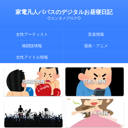
家電凡人パパスのデジタルお昼寝日記
◇エンタメブログ◇
女性アーティスト
音楽情報
格闘技情報
漫画・アニメ
女性アイドル情報
格闘技情報
芸能人情報
アーティスト情報♪
アイドル情報