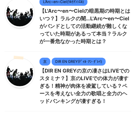
L’Arc~en~Ciel(ﾗﾙｸｱﾝｼｴﾙ)
【L'Arc〜en〜Cielの暗黒期の時期とは
いつ？】ラルクの闇…L'Arc〜en〜Ciel
がバンドとしての活動継続が難しくな
っていた時期があるって本当？ラルク
が一番危なかった時期とは？
京
DIR EN GREY(ﾃﾞｨﾙ･ｱﾝ･ｸﾞﾚｲ)
【DIR EN GREYの京の凄さはLIVEでの
スタミナ？】京のLIVEでの体力が凄す
ぎる！精神が肉体を凌駕している？ペ
ースを考えない全力の歌唱と全力のヘ
ッドバンキングが凄すぎる！