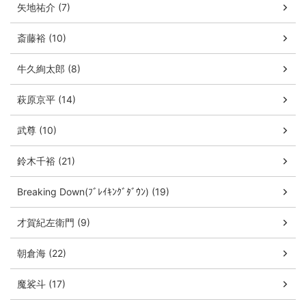
矢地祐介 (7)
斎藤裕 (10)
牛久絢太郎 (8)
萩原京平 (14)
武尊 (10)
鈴木千裕 (21)
Breaking Down(ﾌﾞﾚｲｷﾝｸﾞﾀﾞｳﾝ) (19)
才賀紀左衛門 (9)
朝倉海 (22)
魔裟斗 (17)