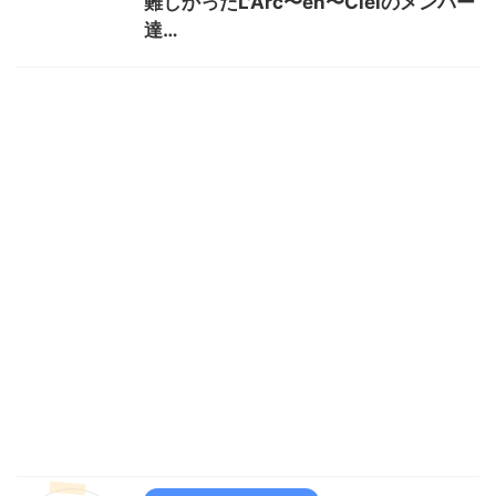
難しかったL'Arc〜en〜Cielのメンバー
達…