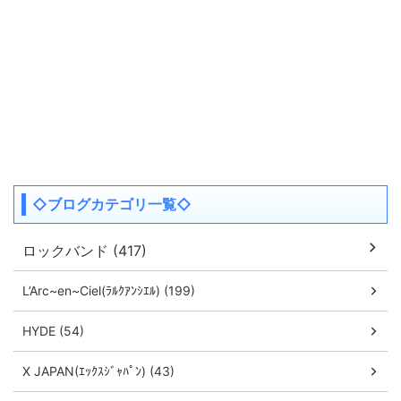
◇ブログカテゴリ一覧◇
ロックバンド (417)
L’Arc~en~Ciel(ﾗﾙｸｱﾝｼｴﾙ) (199)
HYDE (54)
X JAPAN(ｴｯｸｽｼﾞｬﾊﾟﾝ) (43)