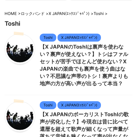
HOME
>
ロックバンド
>
X JAPAN(ｴｯｸｽｼﾞｬﾊﾟﾝ)
>
Toshi
>
Toshi
Toshi
X JAPAN(ｴｯｸｽｼﾞｬﾊﾟﾝ)
【X JAPANのToshlは裏声を使わな
い？裏声が使えない？】トシはファル
セットが苦手でほとんど使わない？X
JAPANの楽曲でも裏声を使う曲はな
い？不思議な声帯のトシ！裏声よりも
地声の方が高い声が出るって本当？
Toshi
X JAPAN(ｴｯｸｽｼﾞｬﾊﾟﾝ)
【X JAPANのボーカリストToshIの歌
声が劣化した？】今現在は昔に比べて
還暦を超えて歌声が細くなって声量が
落ちて音域も狭くなって声が出なくな