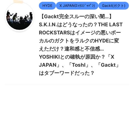
HYDE
X JAPAN(ｴｯｸｽｼﾞｬﾊﾟﾝ)
Gackt(ガクト)
【Gackt完全スルーの深い闇…】
S.K.I.N.はどうなったの？THE LAST
ROCKSTARSはイメージの悪いボー
カルのガクトをラルクのHYDEに変
えただけ？違和感と不信感…
YOSHIKIとの確執が原因か？「X
JAPAN」、「ToshI」、「Gackt」
はタブーワードだった？