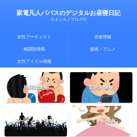
家電凡人パパスのデジタルお昼寝日記
◇エンタメブログ◇
女性アーティスト
音楽情報
格闘技情報
漫画・アニメ
女性アイドル情報
格闘技情報
芸能人情報
アーティスト情報♪
アイドル情報