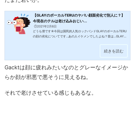
【GLAYのボーカルTERUのヤバい顔面劣化で別人に？】
今現在のテルは老け込みおじい...
🕒️2021年2月6日
どうも僕です☆今回は国民的人気ロックバンドGLAYのボーカルTERU
の顔の劣化についてです…あの人イケメンでしたよね？昔は…GLAYの
ボーカルTERUとは？REVIEW II ~BEST OF GLAY~名前 TERU(テル)本
名 小橋 照彦(こばし てるひこ)愛称 テッコバンド名 GLAY役職 ボーカ
続きを読む
ル活動期間 1988年～生年月日 1971年6月8日身長 169cm出身地 北海
道函館市最終学歴 北海道函館商業高等学校卒妻 PUFFY大貫亜美GLAY
TERUの顔の劣化が激しい件この投稿をInstagramで見るTERU(@glay
Gacktは顔に疲れみたいなのとグレーなイメージか
__teru)がシェアした投稿GLAY最近のSNSやテレビで見て思った悲し
い出来事。そ...
らか顔が邪悪で悪そうに見えるね。
それで老けさせている感じもあるな。