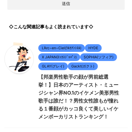
◇こんな関連記事もよく読まれています◇
L’Arc~en~Ciel(ﾗﾙｸｱﾝｼｴﾙ)
HYDE
X JAPAN(ｴｯｸｽｼﾞｬﾊﾟﾝ)
SOPHIA(ソフィア)
GLAY(グレイ)
Gackt(ガクト)
【邦楽男性歌手の顔が男前総選
挙！】日本のアーティスト・ミュー
ジシャン界NO.1のイケメン美形男性
歌手は誰だ！？男性女性誰もが憧れ
る１番顔がカッコ良くて美しいイケ
メンボーカリストランキング！