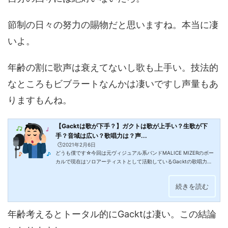
節制の日々の努力の賜物だと思いますね。本当に凄
いよ。
年齢の割に歌声は衰えてないし歌も上手い。技法的
なところもビブラートなんかは凄いですし声量もあ
りますもんね。
【Gacktは歌が下手？】ガクトは歌が上手い？生歌が下
手？音域は広い？歌唱力は？声...
🕒️2021年2月6日
どうも僕です☆今回は元ヴィジュアル系バンドMALICE MIZERのボー
カルで現在はソロアーティストとして活動しているGacktの歌唱力に
ついてです！あの人歌上手いんですかね？Gacktは歌が下手？上手
い？GACKT×東京フィルハーモニー交響楽団第二回Gacktは歌が下手
続きを読む
なのか上手いのか？今回はここに迫ります。結構これって人によって
評価分かれると思うのですが、結論から言うと彼は歌が上手いです
ね。近年は加齢と共に音域的なところは落ちてはいますが、まだまだ
年齢考えるとトータル的にGacktは凄い。この結論
歌手として歌は上手い部類だと思います。下手だと言われる所以とし
て挙げられる...