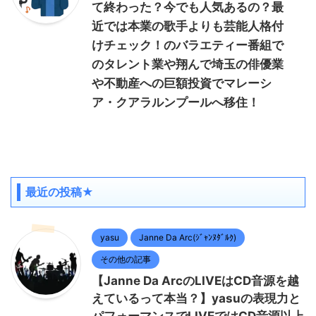
て終わった？今でも人気あるの？最
近では本業の歌手よりも芸能人格付
けチェック！のバラエティー番組で
のタレント業や翔んで埼玉の俳優業
や不動産への巨額投資でマレーシ
ア・クアラルンプールへ移住！
最近の投稿★
yasu
Janne Da Arc(ｼﾞｬﾝﾇﾀﾞﾙｸ)
その他の記事
【Janne Da ArcのLIVEはCD音源を越
えているって本当？】yasuの表現力と