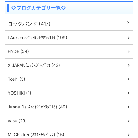
◇ブログカテゴリ一覧◇
ロックバンド (417)
L’Arc~en~Ciel(ﾗﾙｸｱﾝｼｴﾙ) (199)
HYDE (54)
X JAPAN(ｴｯｸｽｼﾞｬﾊﾟﾝ) (43)
Toshi (3)
YOSHIKI (1)
Janne Da Arc(ｼﾞｬﾝﾇﾀﾞﾙｸ) (49)
yasu (29)
Mr.Children(ﾐｽﾀｰﾁﾙﾄﾞﾚﾝ) (15)