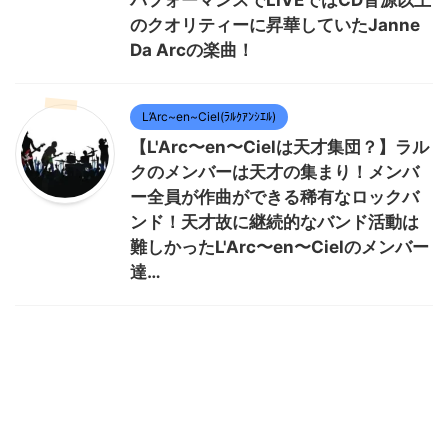
パフォーマンスでLIVEではCD音源以上
のクオリティーに昇華していたJanne
Da Arcの楽曲！
L’Arc~en~Ciel(ﾗﾙｸｱﾝｼｴﾙ)
【L'Arc〜en〜Cielは天才集団？】ラル
クのメンバーは天才の集まり！メンバ
ー全員が作曲ができる稀有なロックバ
ンド！天才故に継続的なバンド活動は
難しかったL'Arc〜en〜Cielのメンバー
達…