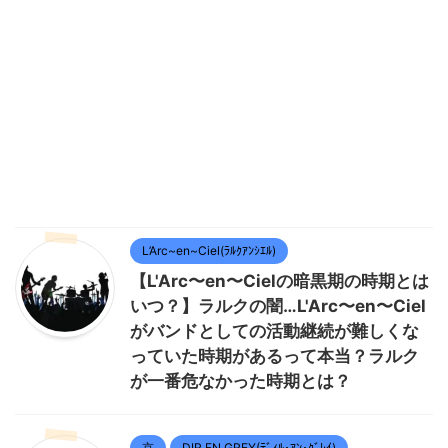
L’Arc~en~Ciel(ﾗﾙｸｱﾝｼｴﾙ)
【L'Arc〜en〜Cielの暗黒期の時期とは
いつ？】ラルクの闇…L'Arc〜en〜Ciel
がバンドとしての活動継続が難しくな
っていた時期があるって本当？ラルク
が一番危なかった時期とは？
京
DIR EN GREY(ﾃﾞｨﾙ･ｱﾝ･ｸﾞﾚｲ)