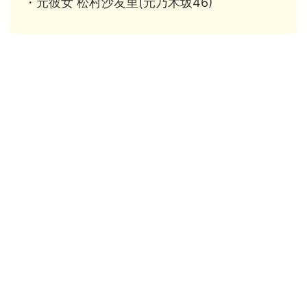
・元彼女 松村沙友里(元乃木坂46)