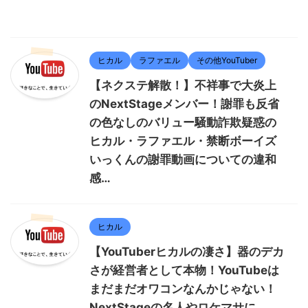
ヒカル
ラファエル
その他YouTuber
【ネクステ解散！】不祥事で大炎上
のNextStageメンバー！謝罪も反省
の色なしのバリュー騒動詐欺疑惑の
ヒカル・ラファエル・禁断ボーイズ
いっくんの謝罪動画についての違和
感…
ヒカル
【YouTuberヒカルの凄さ】器のデカ
さが経営者として本物！YouTubeは
まだまだオワコンなんかじゃない！
NextStageの名人やロケマサに