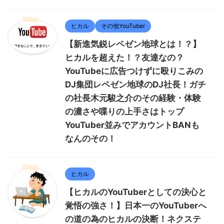
ヒカル
その他YouTuber
【新進気鋭レペゼン地球とは！？】
ヒカルを超えた！？友達なの？
YouTubeに広告つけずに殴りこみの
DJ集団レペゼン地球のDJ社長！ガチ
の社長木元駿之介のその経験・体験
の濃さや喋りの上手さはトップ
YouTuber並みでアカウントBANも
なんのその！
ヒカル
【ヒカルのYouTuberとしての決心と
覚悟の強さ！】日本一のYouTuberへ
の道の為のヒカルの決断！ネクステ