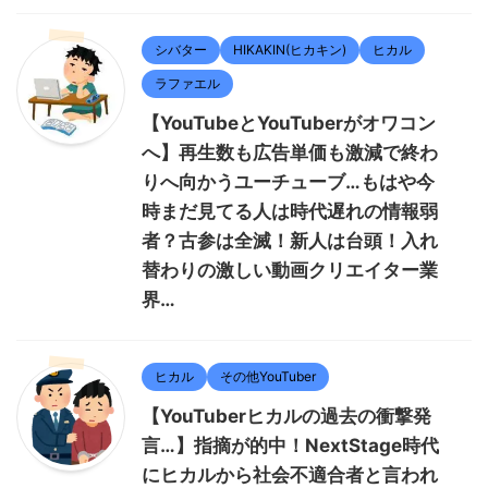
シバター
HIKAKIN(ヒカキン)
ヒカル
ラファエル
【YouTubeとYouTuberがオワコン
へ】再生数も広告単価も激減で終わ
りへ向かうユーチューブ…もはや今
時まだ見てる人は時代遅れの情報弱
者？古参は全滅！新人は台頭！入れ
替わりの激しい動画クリエイター業
界…
ヒカル
その他YouTuber
【YouTuberヒカルの過去の衝撃発
言…】指摘が的中！NextStage時代
にヒカルから社会不適合者と言われ