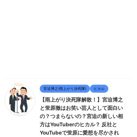
宮迫博之(雨上がり決死隊)
ヒカル
【雨上がり決死隊解散！】宮迫博之
と蛍原徹はお笑い芸人として面白い
の？つまらないの？宮迫の新しい相
方はYouTuberのヒカル？ 反社と
YouTubeで蛍原に愛想を尽かされ