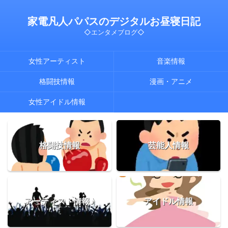
家電凡人パパスのデジタルお昼寝日記
◇エンタメブログ◇
女性アーティスト
音楽情報
格闘技情報
漫画・アニメ
女性アイドル情報
格闘技情報
芸能人情報
アーティスト情報♪
アイドル情報