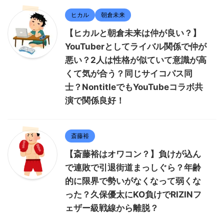
ヒカル
朝倉未来
【ヒカルと朝倉未来は仲が良い？】
YouTuberとしてライバル関係で仲が
悪い？2人は性格が似ていて意識が高
くて気が合う？同じサイコパス同
士？NontitleでもYouTubeコラボ共
演で関係良好！
斎藤裕
【斎藤裕はオワコン？】負けが込ん
で連敗で引退街道まっしぐら？年齢
的に限界で勢いがなくなって弱くな
った？久保優太にKO負けでRIZINフ
ェザー級戦線から離脱？