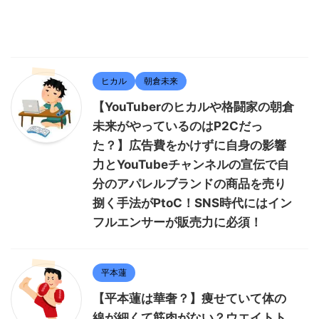
ヒカル
朝倉未来
【YouTuberのヒカルや格闘家の朝倉
未来がやっているのはP2Cだっ
た？】広告費をかけずに自身の影響
力とYouTubeチャンネルの宣伝で自
分のアパレルブランドの商品を売り
捌く手法がPtoC！SNS時代にはイン
フルエンサーが販売力に必須！
平本蓮
【平本蓮は華奢？】痩せていて体の
線が細くて筋肉がない？ウエイトト