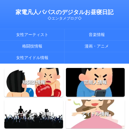
家電凡人パパスのデジタルお昼寝日記
◇エンタメブログ◇
女性アーティスト
音楽情報
格闘技情報
漫画・アニメ
女性アイドル情報
格闘技情報
芸能人情報
アーティスト情報♪
アイドル情報