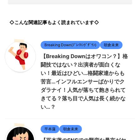
◇こんな関連記事もよく読まれています◇
Breaking Down(ﾌﾞﾚｲｷﾝｸﾞﾀﾞｳﾝ)
朝倉未来
【Breaking Downはオワコン？】格
闘技ではない？出演者が面白くな
い！最近はひどい…格闘家達からも
苦言…インフルエンサーばかりでク
ダラナイ！人気が落ちて飽きられて
きてる？落ち目で人気は長く続かな
い…？
平本蓮
朝倉未来