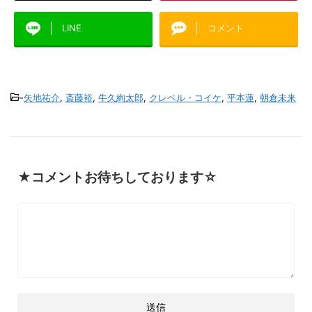
LINE
コメント
-
矢地祐介
,
斎藤裕
,
牛久絢太郎
,
クレベル・コイケ
,
平本蓮
,
朝倉未来
★コメントお待ちしております☆