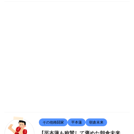
その他格闘家
平本蓮
朝倉未来
【平本蓮も称賛して褒めた朝倉未来