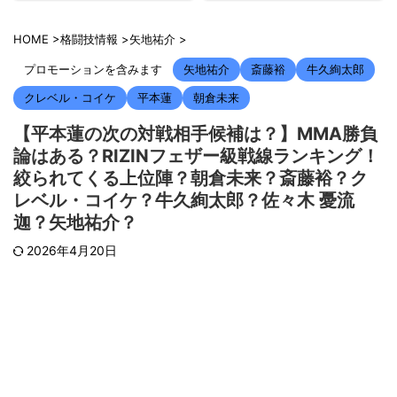
HOME
>
格闘技情報
>
矢地祐介
>
プロモーションを含みます
矢地祐介
斎藤裕
牛久絢太郎
クレベル・コイケ
平本蓮
朝倉未来
【平本蓮の次の対戦相手候補は？】MMA勝負
論はある？RIZINフェザー級戦線ランキング！
絞られてくる上位陣？朝倉未来？斎藤裕？ク
レベル・コイケ？牛久絢太郎？佐々木 憂流
迦？矢地祐介？
2026年4月20日