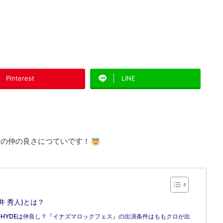
Pinterest
LINE
ロの仲の良さにつていです！
寶井 秀人)とは？
ielのHYDEは仲良し？『イナズマロックフェス』の出演条件はももクロが出