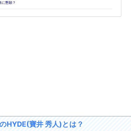
教に懇願？
ルのHYDE(寶井 秀人)とは？