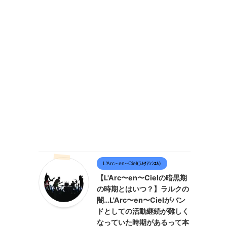
L’Arc~en~Ciel(ﾗﾙｸｱﾝｼｴﾙ)
【L'Arc〜en〜Cielの暗黒期
の時期とはいつ？】ラルクの
闇…L'Arc〜en〜Cielがバン
ドとしての活動継続が難しく
なっていた時期があるって本