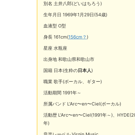
別名 土井八郎(どいはちろう)
生年月日 1969年1月29日(54歳)
血液型 O型
身長 161cm(
156cm？
)
星座 水瓶座
出身地 和歌山県和歌山市
国籍 日本(生粋の
日本人
)
職業 歌手(ボーカル、ギター)
活動期間 1991年～
所属バンド L'Arc〜en〜Ciel(ボーカル)
活動歴 L'Arc〜en〜Ciel(1991年～)、HYDE(
年)
音楽レーベル Virgin Music