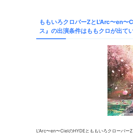
ももいろクロバーZとL'Arc〜en〜
ス』の出演条件はももクロが出てい
L'Arc〜en〜CielのHYDEとももいろクロー