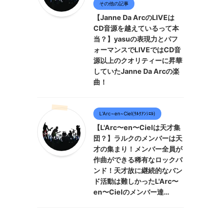
その他の記事
【Janne Da ArcのLIVEは
CD音源を越えているって本
当？】yasuの表現力とパフ
ォーマンスでLIVEではCD音
源以上のクオリティーに昇華
していたJanne Da Arcの楽
曲！
L’Arc~en~Ciel(ﾗﾙｸｱﾝｼｴﾙ)
【L'Arc〜en〜Cielは天才集
団？】ラルクのメンバーは天
才の集まり！メンバー全員が
作曲ができる稀有なロックバ
ンド！天才故に継続的なバン
ド活動は難しかったL'Arc〜
en〜Cielのメンバー達…