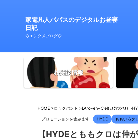
家電凡人パパスのデジタルお昼寝
日記
◇エンタメブログ◇
格闘技情報
HOME
>
ロックバンド
>
L’Arc~en~Ciel(ﾗﾙｸｱﾝｼｴﾙ)
>
HY
プロモーションを含みます
HYDE
ももいろクロ
【HYDEとももクロは仲