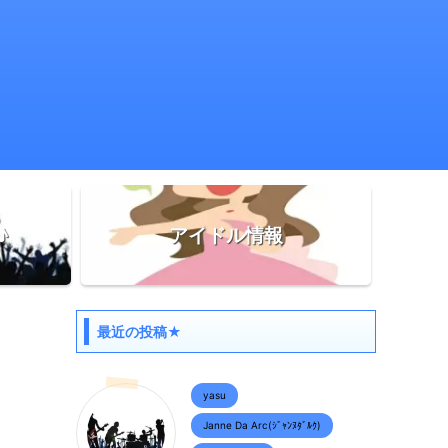
♪
アイドル情報
最近の投稿★
yasu
Janne Da Arc(ｼﾞｬﾝﾇﾀﾞﾙｸ)