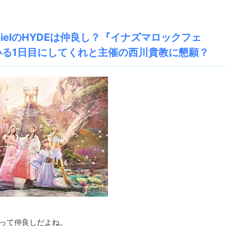
CielのHYDEは仲良し？『イナズマロックフェ
る1日目にしてくれと主催の西川貴教に懇願？
バーZって仲良しだよね。