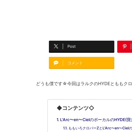
Post
コメント
どうも僕です☆今回はラルクのHYDEとももク
◆コンテンツ◇
L'Arc〜en〜CielのボーカルのHYDE(
ももいろクロバーZとL'Arc〜en〜C