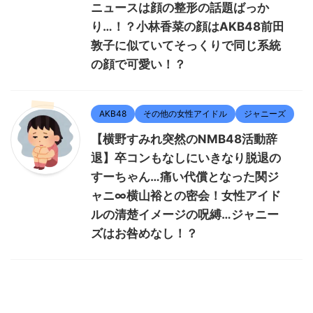
ニュースは顔の整形の話題ばっか
り…！？小林香菜の顔はAKB48前田
敦子に似ていてそっくりで同じ系統
の顔で可愛い！？
AKB48
その他の女性アイドル
ジャニーズ
【横野すみれ突然のNMB48活動辞
退】卒コンもなしにいきなり脱退の
すーちゃん…痛い代償となった関ジ
ャニ∞横山裕との密会！女性アイド
ルの清楚イメージの呪縛…ジャニー
ズはお咎めなし！？