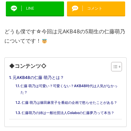
LINE
コメント
どうも僕です☆今回は元AKB48の5期生の仁藤萌乃
についてです！
◆コンテンツ◇
元AKB48の仁藤 萌乃とは？
仁藤 萌乃は可愛い？可愛くない？AKB48時代は人気がなかっ
た？
仁藤 萌乃は篠田麻里子を番組の企画で怒らせたことがある？
仁藤萌乃の姉は一般社団法人Colaboの仁藤夢乃って本当？