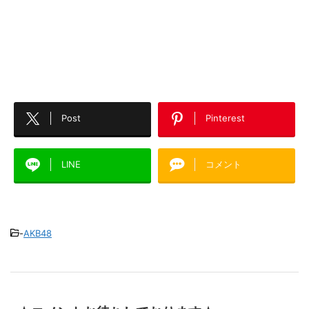
Post
Pinterest
LINE
コメント
-
AKB48