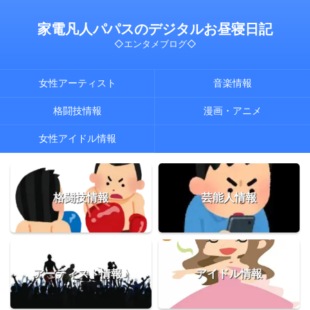
家電凡人パパスのデジタルお昼寝日記
◇エンタメブログ◇
女性アーティスト
音楽情報
格闘技情報
漫画・アニメ
女性アイドル情報
格闘技情報
芸能人情報
アーティスト情報♪
アイドル情報