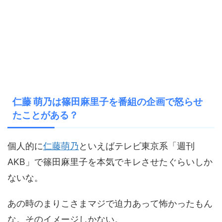
仁藤 萌乃は篠田麻里子を番組の企画で怒らせ
たことがある？
個人的に
仁藤萌乃
といえばテレビ東京系「週刊
AKB」で篠田麻里子を本気でキレさせたぐ
らいしか
ないな。
あの時のまりこさまマジで迫力あって怖かったもん
な。
そのイメージしかない。