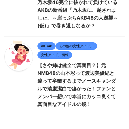
乃木坂46完全に抜かれて負けている
AKBの新番組『乃木坂に、越されま
した。～崖っぷちAKB48の大逆襲～
(仮)」で巻き返しなるか？
AKB48
その他の女性アイドル
女性アイドル情報
【さや姉は健全で真面目？】元
NMB48の山本彩って渡辺美優紀と
違って卒業するまでノースキャンダ
ルで清廉潔白で凄かった！ファンと
メンバー想いで本当にカッコ良くて
真面目なアイドルの鏡！