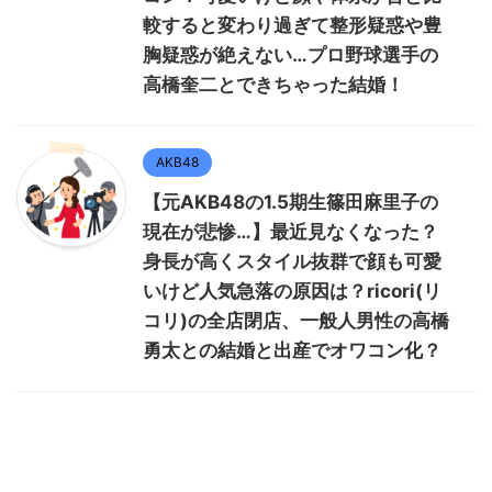
較すると変わり過ぎて整形疑惑や豊
胸疑惑が絶えない…プロ野球選手の
高橋奎二とできちゃった結婚！
AKB48
【元AKB48の1.5期生篠田麻里子の
現在が悲惨…】最近見なくなった？
身長が高くスタイル抜群で顔も可愛
いけど人気急落の原因は？ricori(リ
コリ)の全店閉店、一般人男性の高橋
勇太との結婚と出産でオワコン化？