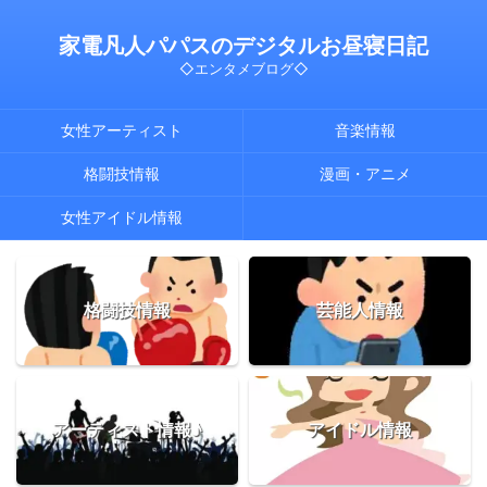
家電凡人パパスのデジタルお昼寝日記
◇エンタメブログ◇
女性アーティスト
音楽情報
格闘技情報
漫画・アニメ
女性アイドル情報
格闘技情報
芸能人情報
アーティスト情報♪
アイドル情報