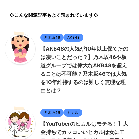
◇こんな関連記事もよく読まれています◇
乃木坂46
AKB48
【AKB48の人気が10年以上保てたの
は凄いことだった？】乃木坂46や坂
道グループでは偉大なAKB48を超え
ることは不可能？乃木坂46では人気
を10年維持するのは難しく無理な理
由とは？
乃木坂46
ヒカル
【YouTuberのヒカルはモテる！】大
金持ちでカッコいいヒカルは女にモ