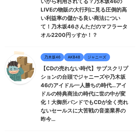
いから利用されてる？乃木坂46の
LIVEの物販の大行列に見る圧倒的高
い利益率の儲かる良い商法につい
て！乃木坂46さんただのマフラータ
オル2200円ッすか！？
乃木坂46
AKB48
ジャニーズ
【CDの売れない時代】サブスクリプ
ションの台頭でジャニーズや乃木坂
46のアイドル一人勝ちの時代…アイ
ドルの特典商法の時代に世の中が変
化！大御所バンドでもCDが全く売れ
ないセールスに大苦戦の音楽業界の
昨今…