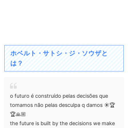
ホベルト・サトシ・ジ・ソウザと
は？
o futuro é construído pelas decisões que
tomamos não pelas desculpa q damos ☀️🏆
🏆🙏🏼
the future is built by the decisions we make