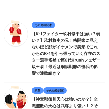
その他格闘家
【K-1ファイター玖村修平は強い？弱
い？】玖村将史の兄！格闘家に見え
ないほど顔がイケメンで美形でこれ
からのK-1を引っ張っていく存在のス
ター選手候補で第6代Krushフェザー
級王者！最近は網膜剥離の怪我の影
響で連敗続き？
武尊
その他格闘家
【神童那須川天心は強いのか？】全
戦無敗の天心は武尊より強い！？そ