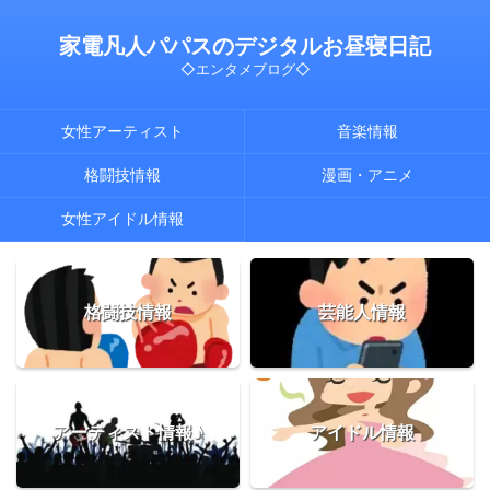
家電凡人パパスのデジタルお昼寝日記
◇エンタメブログ◇
女性アーティスト
音楽情報
格闘技情報
漫画・アニメ
女性アイドル情報
格闘技情報
芸能人情報
アーティスト情報♪
アイドル情報