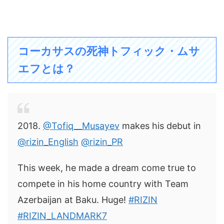
コーカサスの死神トフィック・ムサ
エフとは？
2018.
@Tofiq__Musayev
makes his debut in
@rizin_English
@rizin_PR
This week, he made a dream come true to
compete in his home country with Team
Azerbaijan at Baku. Huge!
#RIZIN
#RIZIN_LANDMARK7