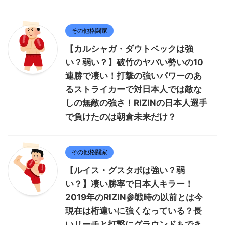
その他格闘家
【カルシャガ・ダウトベックは強
い？弱い？】破竹のヤバい勢いの10
連勝で凄い！打撃の強いパワーのあ
るストライカーで対日本人では敵な
しの無敵の強さ！RIZINの日本人選手
で負けたのは朝倉未来だけ？
その他格闘家
【ルイス・グスタボは強い？弱
い？】凄い勝率で日本人キラー！
2019年のRIZIN参戦時の以前とは今
現在は桁違いに強くなっている？長
いリーチと打撃にグラウンドもでき