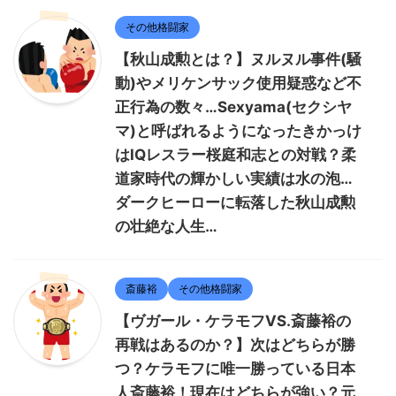
その他格闘家
【秋山成勲とは？】ヌルヌル事件(騒
動)やメリケンサック使用疑惑など不
正行為の数々…Sexyama(セクシヤ
マ)と呼ばれるようになったきかっけ
はIQレスラー桜庭和志との対戦？柔
道家時代の輝かしい実績は水の泡…
ダークヒーローに転落した秋山成勲
の壮絶な人生…
斎藤裕
その他格闘家
【ヴガール・ケラモフVS.斎藤裕の
再戦はあるのか？】次はどちらが勝
つ？ケラモフに唯一勝っている日本
人斎藤裕！現在はどちらが強い？元