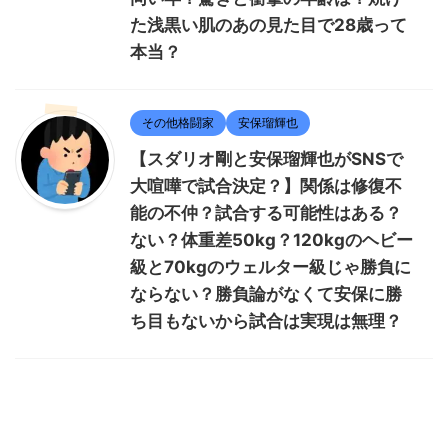
た浅黒い肌のあの見た目で28歳って
本当？
その他格闘家
安保瑠輝也
【スダリオ剛と安保瑠輝也がSNSで
大喧嘩で試合決定？】関係は修復不
能の不仲？試合する可能性はある？
ない？体重差50kg？120kgのヘビー
級と70kgのウェルター級じゃ勝負に
ならない？勝負論がなくて安保に勝
ち目もないから試合は実現は無理？