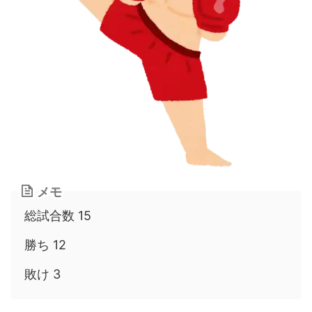
メモ
総試合数 15
勝ち 12
敗け 3