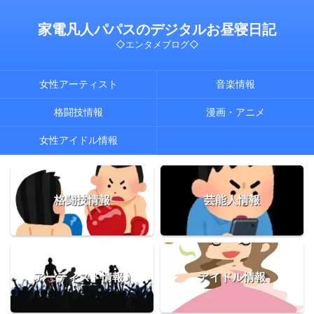
家電凡人パパスのデジタルお昼寝日記
◇エンタメブログ◇
女性アーティスト
音楽情報
格闘技情報
漫画・アニメ
女性アイドル情報
格闘技情報
芸能人情報
アーティスト情報♪
アイドル情報