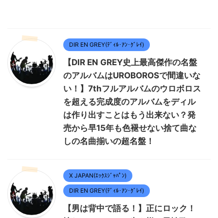
DIR EN GREY(ﾃﾞｨﾙ･ｱﾝ･ｸﾞﾚｲ)
【DIR EN GREY史上最高傑作の名盤
のアルバムはUROBOROSで間違いな
い！】7thフルアルバムのウロボロス
を超える完成度のアルバムをディル
は作り出すことはもう出来ない？発
売から早15年も色褪せない捨て曲な
しの名曲揃いの超名盤！
X JAPAN(ｴｯｸｽｼﾞｬﾊﾟﾝ)
DIR EN GREY(ﾃﾞｨﾙ･ｱﾝ･ｸﾞﾚｲ)
【男は背中で語る！】正にロック！