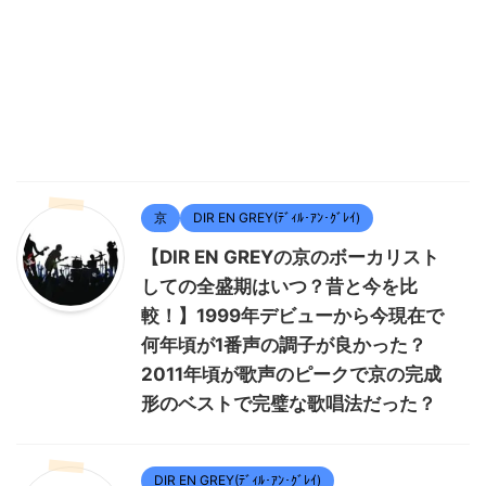
京
DIR EN GREY(ﾃﾞｨﾙ･ｱﾝ･ｸﾞﾚｲ)
【DIR EN GREYの京のボーカリスト
しての全盛期はいつ？昔と今を比
較！】1999年デビューから今現在で
何年頃が1番声の調子が良かった？
2011年頃が歌声のピークで京の完成
形のベストで完璧な歌唱法だった？
DIR EN GREY(ﾃﾞｨﾙ･ｱﾝ･ｸﾞﾚｲ)