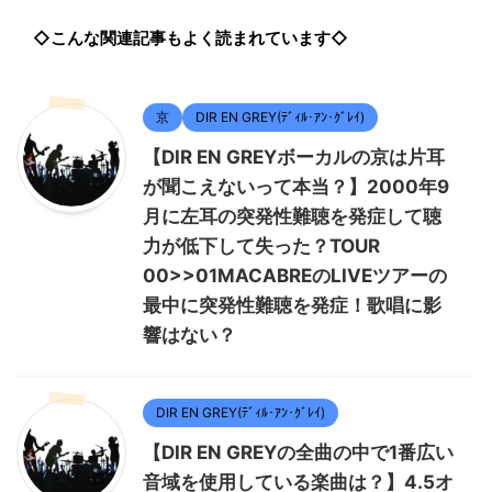
◇こんな関連記事もよく読まれています◇
京
DIR EN GREY(ﾃﾞｨﾙ･ｱﾝ･ｸﾞﾚｲ)
【DIR EN GREYボーカルの京は片耳
が聞こえないって本当？】2000年9
月に左耳の突発性難聴を発症して聴
力が低下して失った？TOUR
00>>01MACABREのLIVEツアーの
最中に突発性難聴を発症！歌唱に影
響はない？
DIR EN GREY(ﾃﾞｨﾙ･ｱﾝ･ｸﾞﾚｲ)
【DIR EN GREYの全曲の中で1番広い
音域を使用している楽曲は？】4.5オ