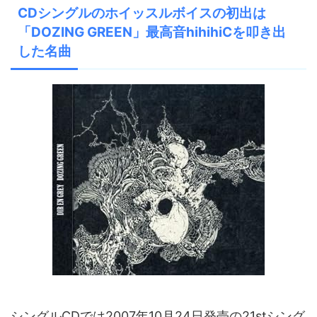
CDシングルのホイッスルボイスの初出は
「DOZING GREEN」最高音hihihiCを叩き出
した名曲
シングルCDでは2007年10月24日発売の21stシング