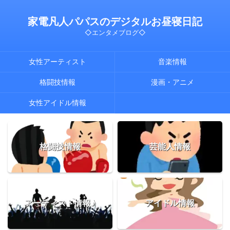
家電凡人パパスのデジタルお昼寝日記
◇エンタメブログ◇
女性アーティスト
音楽情報
格闘技情報
漫画・アニメ
女性アイドル情報
格闘技情報
芸能人情報
アーティスト情報♪
アイドル情報