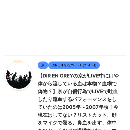
京
DIR EN GREY(ﾃﾞｨﾙ･ｱﾝ･ｸﾞﾚｲ)
【DIR EN GREYの京がLIVE中に口や
体から流している血は本物？血糊で
偽物？】京が自傷行為でLIVEで吐血
したり流血するパフォーマンスをし
ていたのは2005年～2007年頃！今
現在はしてない？リストカット、顔
をマイクで殴る、鼻血を出す、体中