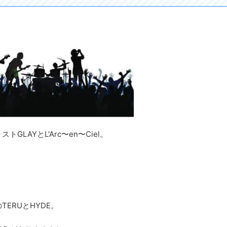
AYとL'Arc〜en〜Ciel。
ERUとHYDE。