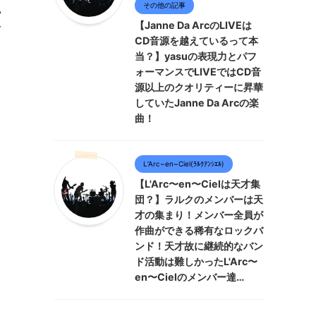
その他の記事
広
【Janne Da ArcのLIVEは
CD音源を越えているって本
オ
当？】yasuの表現力とパフ
ォーマンスでLIVEではCD音
源以上のクオリティーに昇華
していたJanne Da Arcの楽
曲！
L’Arc~en~Ciel(ﾗﾙｸｱﾝｼｴﾙ)
【L'Arc〜en〜Cielは天才集
団？】ラルクのメンバーは天
才の集まり！メンバー全員が
作曲ができる稀有なロックバ
ンド！天才故に継続的なバン
ド活動は難しかったL'Arc〜
en〜Cielのメンバー達…