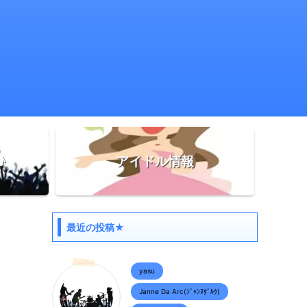
♪
アイドル情報
最近の投稿★
yasu
Janne Da Arc(ｼﾞｬﾝﾇﾀﾞﾙｸ)