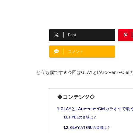
Post
コメント
どうも僕です★今回はGLAYとL'Arc〜en〜
◆コンテンツ◇
GLAYとL'Arc〜en〜Cielカラオ
HYDEの音域は？
GLAYのTERUの音域は？