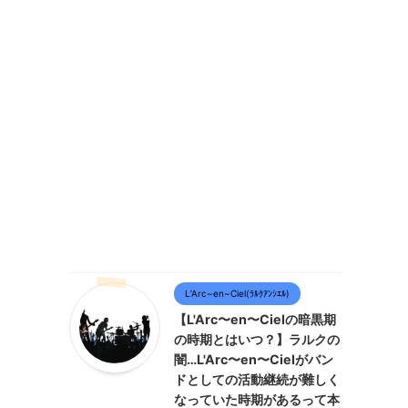
L’Arc~en~Ciel(ﾗﾙｸｱﾝｼｴﾙ)
【L'Arc〜en〜Cielの暗黒期
の時期とはいつ？】ラルクの
闇…L'Arc〜en〜Cielがバン
ドとしての活動継続が難しく
なっていた時期があるって本