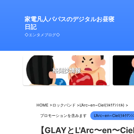
家電凡人パパスのデジタルお昼寝
日記
◇エンタメブログ◇
格闘技情報
HOME
>
ロックバンド
>
L’Arc~en~Ciel(ﾗﾙｸｱﾝｼｴﾙ)
>
プロモーションを含みます
L’Arc~en~Ciel(ﾗﾙｸｱﾝｼ
【GLAYとL'Arc〜en