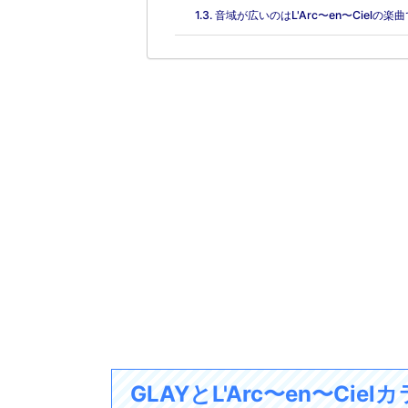
音域が広いのはL'Arc〜en〜Ciel
GLAYとL'Arc〜en〜C