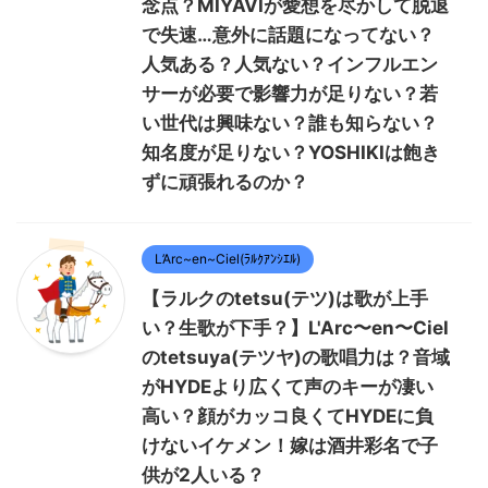
念点？MIYAVIが愛想を尽かして脱退
で失速…意外に話題になってない？
人気ある？人気ない？インフルエン
サーが必要で影響力が足りない？若
い世代は興味ない？誰も知らない？
知名度が足りない？YOSHIKIは飽き
ずに頑張れるのか？
L’Arc~en~Ciel(ﾗﾙｸｱﾝｼｴﾙ)
【ラルクのtetsu(テツ)は歌が上手
い？生歌が下手？】L'Arc〜en〜Ciel
のtetsuya(テツヤ)の歌唱力は？音域
がHYDEより広くて声のキーが凄い
高い？顔がカッコ良くてHYDEに負
けないイケメン！嫁は酒井彩名で子
供が2人いる？