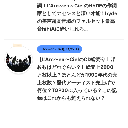
詞！L'Arc～en～CielのHYDEの作詞
家としてのセンスと凄い才能！hyde
の美声超高音域のファルセット最高
音hihiAに酔いしれろ…
L’Arc~en~Ciel(ﾗﾙｸｱﾝｼｴﾙ)
【L'Arc〜en〜CielのCD総売り上げ
枚数はどれぐらい？】総売上2900
万枚以上？ほとんどが1990年代の売
上枚数？歴代アーティスト売上げで
何位？TOP20に入っている？この記
録はこれからも超えられない？