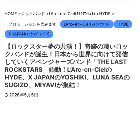
HOME
>
ロックバンド
>
L’Arc~en~Ciel(ﾗﾙｸｱﾝｼｴﾙ)
>
HYDE
>
プロモーションを含みます
L’Arc~en~Ciel(ﾗﾙｸｱﾝｼｴﾙ)
HYDE
X JAPAN(ｴｯｸｽｼﾞｬﾊﾟﾝ)
【ロックスター夢の共演！】奇跡の凄いロッ
クバンドが誕生！日本から世界に向けて発信
していくアベンジャーズバンド「THE LAST
ROCKSTARS」始動！L’Arc-en-Cielの
HYDE、X JAPANのYOSHIKI、LUNA SEAの
SUGIZO、MIYAVIが集結！
2026年5月5日