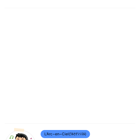
L’Arc~en~Ciel(ﾗﾙｸｱﾝｼｴﾙ)