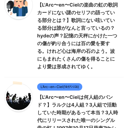
【L'Arc〜en〜Cielの楽曲の虹の歌詞
カードにない謎のセリフの語ってい
る部分とは？】歌詞にない呟いてい
る部分は誰がなんと言っているの？
hydeの声？記憶の天秤にかけた一つ
の傷が釣り合うには百の愛を要す
る。けれど心は海岸の石のよう。波
にもまれたくさんの傷を得ることに
より愛は形成されてゆく。
L’Arc~en~Ciel(ﾗﾙｸｱﾝｼｴﾙ)
【L'Arc〜en〜Cielは何人組のバン
ド？】ラルクは4人組？3人組で活動
していた時期があるって本当？3人時
代にリリースされた唯一のシングル