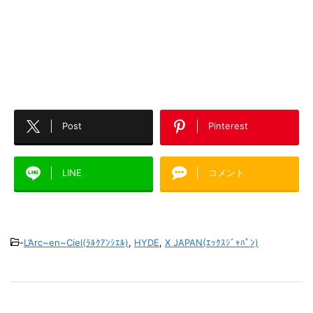
Post
Pinterest
LINE
コメント
-
L’Arc~en~Ciel(ﾗﾙｸｱﾝｼｴﾙ)
,
HYDE
,
X JAPAN(ｴｯｸｽｼﾞｬﾊﾟﾝ)