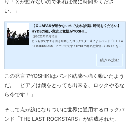
り「Ｘが動かないのであれば僕に時間をくださ
い。」
【Ｘ JAPANが動かないのであれば僕に時間をください】
HYDEの強い意志と覚悟がYOSHI...
🕒️2022年11月12日
どうも僕です☆今回は始動したロックスター達によるバンド「THE LA
ST ROCKSTARS」についてです！HYDEの勇気と覚悟…YOSHIKIを動
かした「Ｘ JAPANが動かないのであれば僕に時間をください」 HYDE
世界に通用する日本初のロックバンド「THE LAST ROCKSTARS」ボ
続きを読む
ーカルはL’Arc-en-CielのHYDE、ドラムはX JAPANのYOSHIKI、ギタ
ーはLUNA SEAのSUGIZO、そしてMIYAVI(2024年11月11日脱退)。長
らく活動休止状態が続いているX JAPAN。この結成されたTHE LAST
この発言でYOSHIKIはバンド結成へ強く動いたよう
ROCKSTARSのバンドでYOSHIKIのドラムを叩いている姿には感慨深
いものがある。HYDEからの発...
だ。「ピアノは歳をとっても出来る、ロックやるな
ら今です！」
そして点が線になりついに世界に通用するロックバ
ンド「THE LAST ROCKSTARS」が結成された。