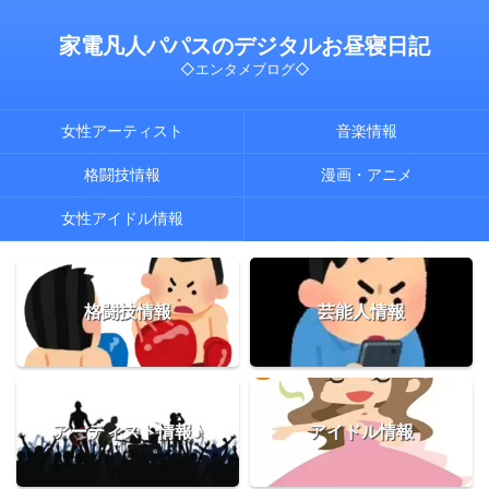
家電凡人パパスのデジタルお昼寝日記
◇エンタメブログ◇
女性アーティスト
音楽情報
格闘技情報
漫画・アニメ
女性アイドル情報
格闘技情報
芸能人情報
アーティスト情報♪
アイドル情報