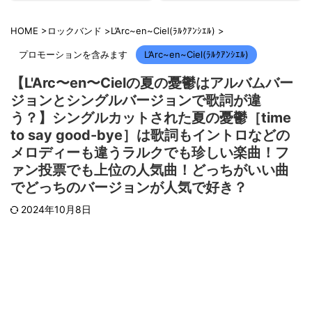
HOME
>
ロックバンド
>
L’Arc~en~Ciel(ﾗﾙｸｱﾝｼｴﾙ)
>
プロモーションを含みます
L’Arc~en~Ciel(ﾗﾙｸｱﾝｼｴﾙ)
【L'Arc〜en〜Cielの夏の憂鬱はアルバムバー
ジョンとシングルバージョンで歌詞が違
う？】シングルカットされた夏の憂鬱［time
to say good-bye］は歌詞もイントロなどの
メロディーも違うラルクでも珍しい楽曲！フ
ァン投票でも上位の人気曲！どっちがいい曲
でどっちのバージョンが人気で好き？
2024年10月8日