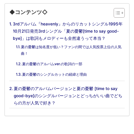
◆コンテンツ◇
3rdアルバム『heavenly』からのリカットシングル1995年
10月21日発売3rdシングル「夏の憂鬱[time to say good-
bye]」は歌詞もメロディーも全然違うって本当？
夏の憂鬱は知名度が低い？ファンの間では人気投票上位の人気
曲！
夏の憂鬱のアルバムver.の歌詞の一部
夏の憂鬱のシングルカットの経緯と理由
夏の憂鬱のアルバムバージョンと夏の憂鬱 [time to say
good-bye]のシングルバージョンとどっちがいい曲でどち
らの方が人気で好き？