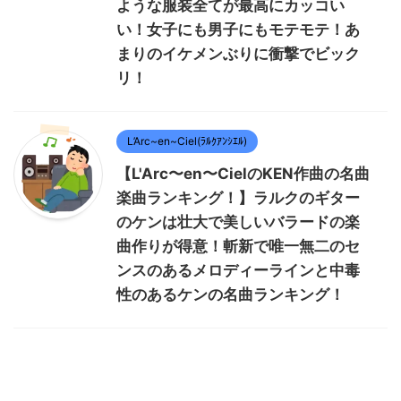
ような服装全てが最高にカッコい
い！女子にも男子にもモテモテ！あ
まりのイケメンぶりに衝撃でビック
リ！
L’Arc~en~Ciel(ﾗﾙｸｱﾝｼｴﾙ)
【L'Arc〜en〜CielのKEN作曲の名曲
楽曲ランキング！】ラルクのギター
のケンは壮大で美しいバラードの楽
曲作りが得意！斬新で唯一無二のセ
ンスのあるメロディーラインと中毒
性のあるケンの名曲ランキング！