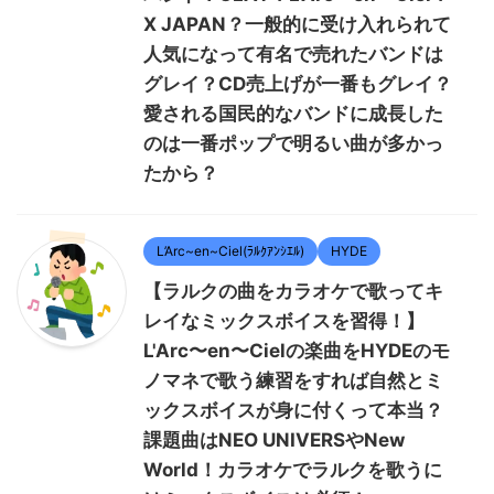
X JAPAN？一般的に受け入れられて
人気になって有名で売れたバンドは
グレイ？CD売上げが一番もグレイ？
愛される国民的なバンドに成長した
のは一番ポップで明るい曲が多かっ
たから？
L’Arc~en~Ciel(ﾗﾙｸｱﾝｼｴﾙ)
HYDE
【ラルクの曲をカラオケで歌ってキ
レイなミックスボイスを習得！】
L'Arc〜en〜Cielの楽曲をHYDEのモ
ノマネで歌う練習をすれば自然とミ
ックスボイスが身に付くって本当？
課題曲はNEO UNIVERSやNew
World！カラオケでラルクを歌うに