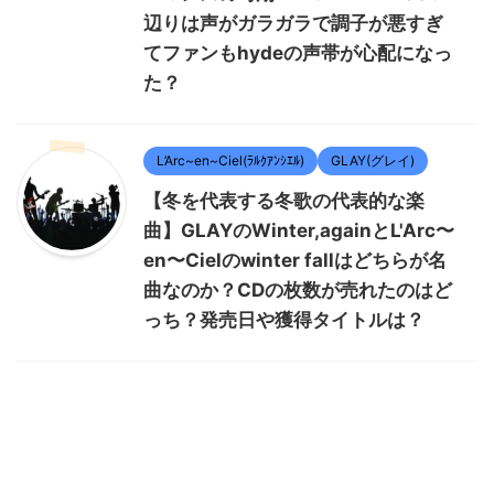
辺りは声がガラガラで調子が悪すぎ
てファンもhydeの声帯が心配になっ
た？
L’Arc~en~Ciel(ﾗﾙｸｱﾝｼｴﾙ)
GLAY(グレイ)
【冬を代表する冬歌の代表的な楽
曲】GLAYのWinter,againとL'Arc〜
en〜Cielのwinter fallはどちらが名
曲なのか？CDの枚数が売れたのはど
っち？発売日や獲得タイトルは？