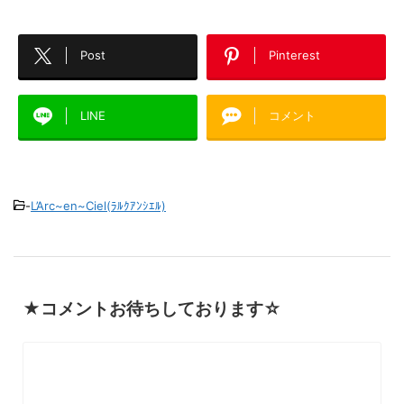
Post
Pinterest
LINE
コメント
-
L’Arc~en~Ciel(ﾗﾙｸｱﾝｼｴﾙ)
★コメントお待ちしております☆