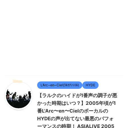
L’Arc~en~Ciel(ﾗﾙｸｱﾝｼｴﾙ)
HYDE
【ラルクのハイドが1番声の調子が悪
かった時期はいつ？】2005年頃が1
番L'Arc〜en〜Cielのボーカルの
HYDEの声が出てない最悪のパフォ
ーマンスの時期！ ASIALIVE 2005