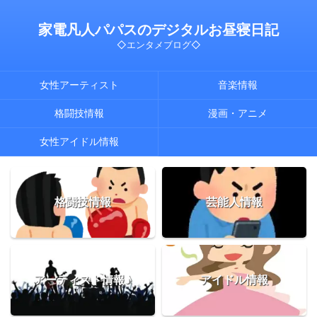
家電凡人パパスのデジタルお昼寝日記
◇エンタメブログ◇
女性アーティスト
音楽情報
格闘技情報
漫画・アニメ
女性アイドル情報
格闘技情報
芸能人情報
アーティスト情報♪
アイドル情報