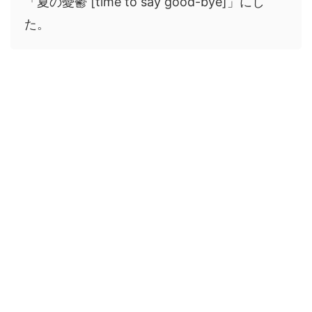
「夏の憂鬱 [time to say good-bye]」にし
た。