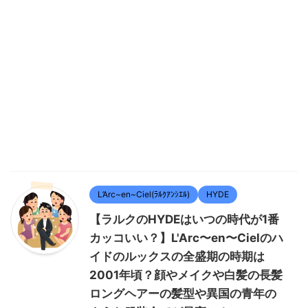
L’Arc~en~Ciel(ﾗﾙｸｱﾝｼｴﾙ)
HYDE
【ラルクのHYDEはいつの時代が1番
カッコいい？】L'Arc〜en〜Cielのハ
イドのルックスの全盛期の時期は
2001年頃？顔やメイクや白髪の長髪
ロングヘアーの髪型や異国の青年の