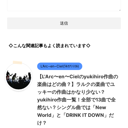
◇こんな関連記事もよく読まれています◇
L’Arc~en~Ciel(ﾗﾙｸｱﾝｼｴﾙ)
【L'Arc〜en〜Cielのyukihiro作曲の
楽曲はどの曲？】ラルクの楽曲でユ
ッキーの作曲はかなり少ない？
yukihiro作曲一覧！全部で13曲で全
然ない？シングル曲では「New
World」と「DRINK IT DOWN」だ
け？