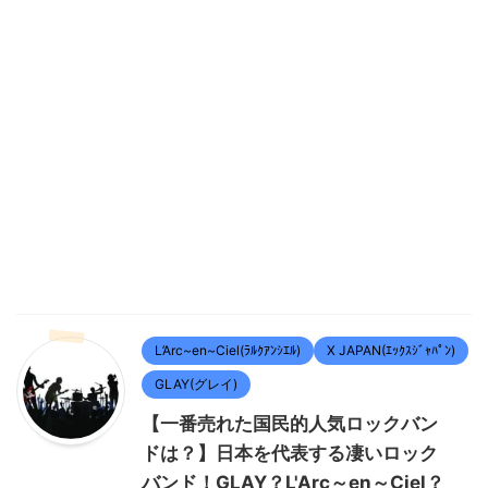
L’Arc~en~Ciel(ﾗﾙｸｱﾝｼｴﾙ)
X JAPAN(ｴｯｸｽｼﾞｬﾊﾟﾝ)
GLAY(グレイ)
【一番売れた国民的人気ロックバン
ドは？】日本を代表する凄いロック
バンド！GLAY？L'Arc～en～Ciel？