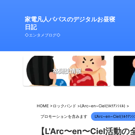
家電凡人パパスのデジタルお昼寝
日記
◇エンタメブログ◇
格闘技情報
HOME
>
ロックバンド
>
L’Arc~en~Ciel(ﾗﾙｸｱﾝｼｴﾙ)
>
プロモーションを含みます
L’Arc~en~Ciel(ﾗﾙｸｱﾝｼ
【L'Arc〜en〜Ciel