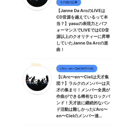
その他の記事
【Janne Da ArcのLIVEは
CD音源を越えているって本
当？】yasuの表現力とパフ
ォーマンスでLIVEではCD音
源以上のクオリティーに昇華
していたJanne Da Arcの楽
曲！
L’Arc~en~Ciel(ﾗﾙｸｱﾝｼｴﾙ)
【L'Arc〜en〜Cielは天才集
団？】ラルクのメンバーは天
才の集まり！メンバー全員が
作曲ができる稀有なロックバ
ンド！天才故に継続的なバン
ド活動は難しかったL'Arc〜
en〜Cielのメンバー達…