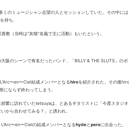
め、多くのミュージシャン志望の人とセッションしていた。その中には
度を持ち、
る、西川貴教（当時は"灰猫"名義で主に活動）もいたという。
のシーンで有名だったバンド、「BILLY & THE SLUTS」のボ
Arc〜en〜Ciel結成メンバーとなる
hiro
を紹介された。その後hir
、形にならず終わってしまう。
繁に訪れていたtetsuyaは、とあるギタリストに「今度スタジオ
ないから合わせてみる？」と誘われ、
Arc〜en〜Cielの結成メンバーとなる
hyde
と
pero
に出会った。