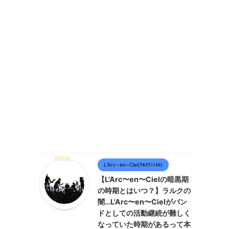
L’Arc~en~Ciel(ﾗﾙｸｱﾝｼｴﾙ)
【L'Arc〜en〜Cielの暗黒期
の時期とはいつ？】ラルクの
闇…L'Arc〜en〜Cielがバン
ドとしての活動継続が難しく
なっていた時期があるって本