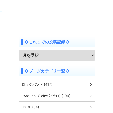
◇これまでの投稿記録◇
◇ブログカテゴリ一覧◇
ロックバンド (417)
L’Arc~en~Ciel(ﾗﾙｸｱﾝｼｴﾙ) (199)
ー
HYDE (54)