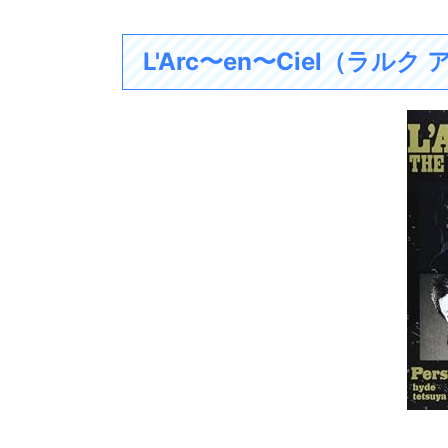
L'Arc
〜
en
〜
Ciel
（
ラルク 