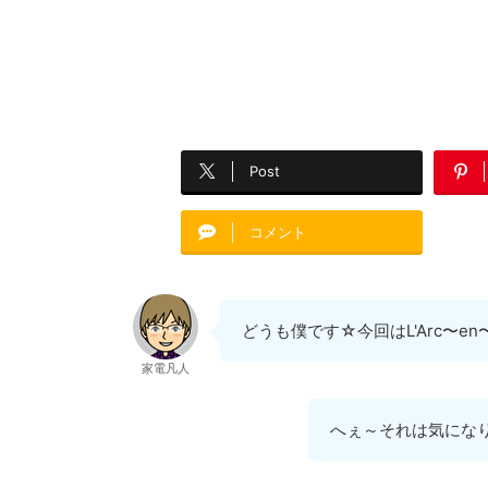
Post
コメント
どうも僕です☆今回はL'Arc〜e
家電凡人
へぇ～それは気になりま