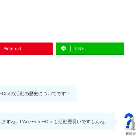
Pinterest
LINE
n〜Cielの活動の歴史についてです！
すね。L'Arc〜en〜Cielも活動歴長いですもんね。
視聴者