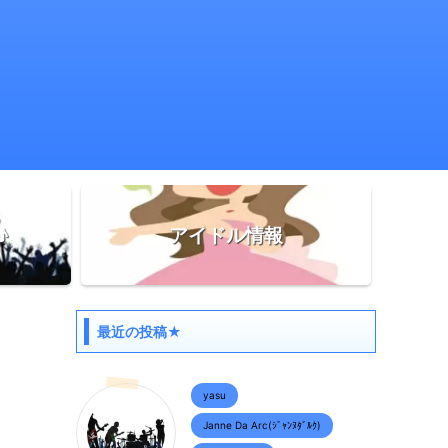
♪
アイドル情報
最近の投稿★
yasu
ラ
Janne Da Arc(ｼﾞｬﾝﾇﾀﾞﾙｸ)