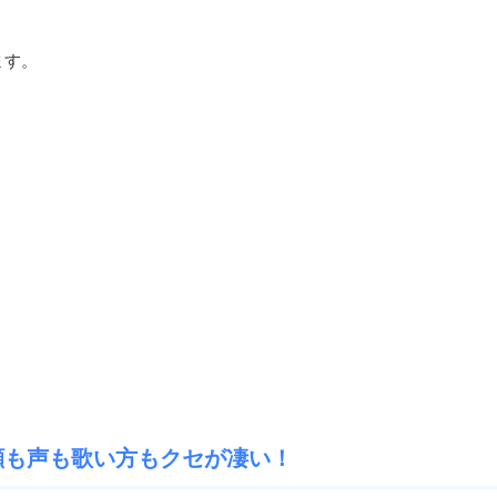
ます。
顔も声も歌い方もクセが凄い！