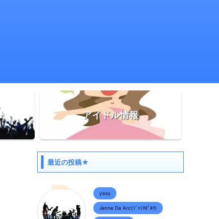
♪
アイドル情報
最近の投稿★
yasu
Janne Da Arc(ｼﾞｬﾝﾇﾀﾞﾙｸ)