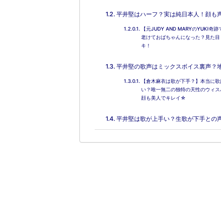
平井堅はハーフ？実は純日本人！顔も
【元JUDY AND MARYのYU
老けておばちゃんになった？見た目
キ！
平井堅の歌声はミックスボイス裏声？
【倉木麻衣は歌が下手？】本当に歌
い？唯一無二の独特の天性のウィス
顔も美人でキレイ☆
平井堅は歌が上手い？生歌が下手との