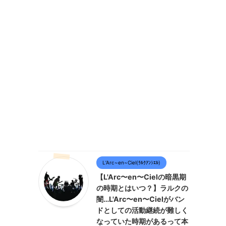
L’Arc~en~Ciel(ﾗﾙｸｱﾝｼｴﾙ)
【L'Arc〜en〜Cielの暗黒期
の時期とはいつ？】ラルクの
闇…L'Arc〜en〜Cielがバン
ドとしての活動継続が難しく
なっていた時期があるって本