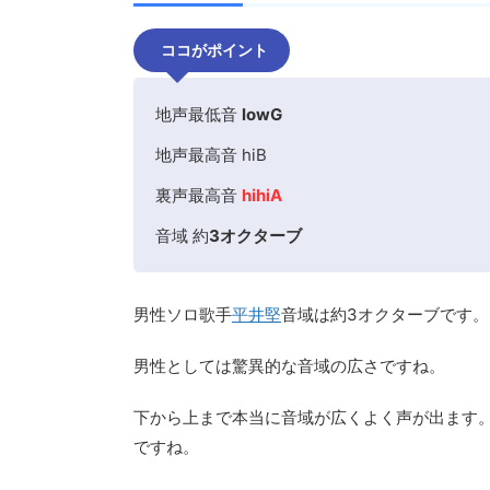
ココがポイント
地声最低音
lowG
地声最高音 hiB
裏声最高音
hihiA
音域 約
3オクターブ
男性ソロ歌手
平井堅
音域は約3オクターブです。
男性としては驚異的な音域の広さですね。
下から上まで本当に音域が広くよく声が出ます
ですね。