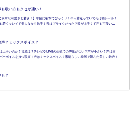
声も歌い方もクセが凄い！
KI奇跡で異常な可愛さと若さ！】年齢に衝撃でびっくり！年々若返っていて化け物レベル！
も若くキレイで美人な女性歌手！昔はブサイクだった？歌が上手くて声も可愛いユ
地声？ミックスボイス？
は上手いのか？音域は？テレビやLIVEの生歌での声量がない？声が小さい？声は高
パーボイスを持つ歌姫！声はミックスボイス？素晴らしい綺麗で澄んだ美しい歌声！
声も？