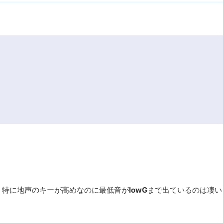
。特に地声のキーが高めなのに最低音が
lowG
まで出ているのは凄い