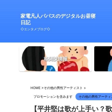
家電凡人パパスのデジタルお昼寝
日記
◇エンタメブログ◇
格闘技情報
HOME
>
その他の男性アーティスト
>
プロモーションを含みます
その他の男性アーティ
【平井堅は歌が上手い？