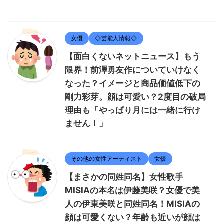
女優
◇芸能人情報◇
【面白くないネットニュース】もう
限界！前澤勇友作についていけなく
なった？イメージと商品価値低下の
剛力彩芽。顔は可愛い？2度目の破局
理由も「やっぱり月には一緒に行け
ません！」
その他の女性アーティスト
女優
【まさかの同姓同名】女性歌手
MISIAの本名は伊藤美咲？女優で美
人の伊東美咲と同姓同名！MISIAの
顔は可愛くない？年齢も近いが顔は