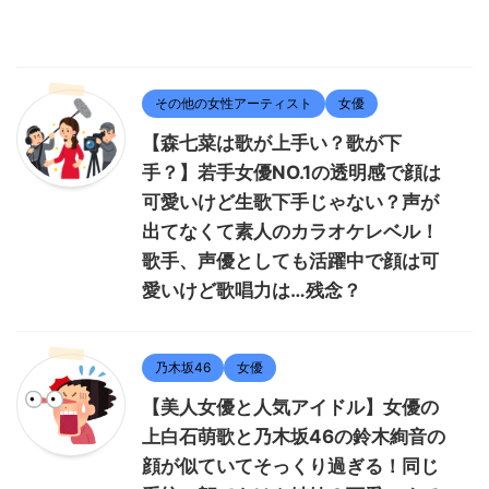
その他の女性アーティスト
女優
【森七菜は歌が上手い？歌が下
手？】若手女優NO.1の透明感で顔は
可愛いけど生歌下手じゃない？声が
出てなくて素人のカラオケレベル！
歌手、声優としても活躍中で顔は可
愛いけど歌唱力は…残念？
乃木坂46
女優
【美人女優と人気アイドル】女優の
上白石萌歌と乃木坂46の鈴木絢音の
顔が似ていてそっくり過ぎる！同じ