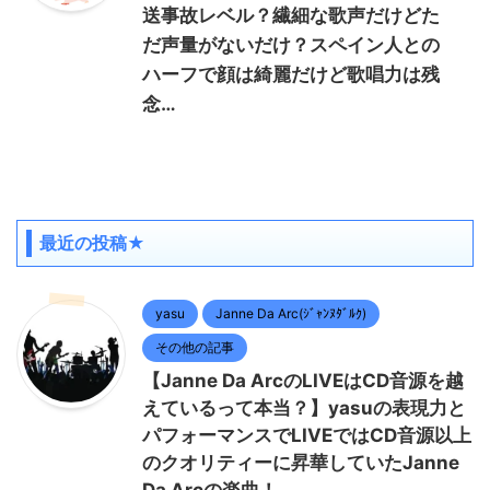
送事故レベル？繊細な歌声だけどた
だ声量がないだけ？スペイン人との
ハーフで顔は綺麗だけど歌唱力は残
念…
最近の投稿★
yasu
Janne Da Arc(ｼﾞｬﾝﾇﾀﾞﾙｸ)
その他の記事
【Janne Da ArcのLIVEはCD音源を越
えているって本当？】yasuの表現力と
パフォーマンスでLIVEではCD音源以上
のクオリティーに昇華していたJanne