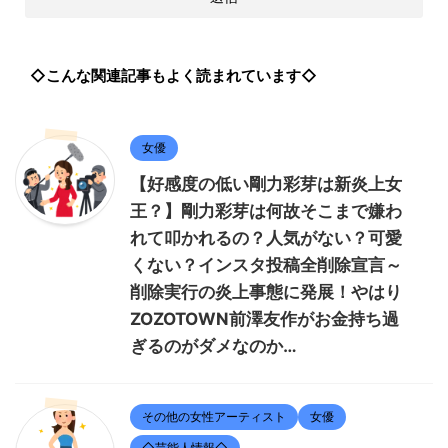
◇こんな関連記事もよく読まれています◇
女優
【好感度の低い剛力彩芽は新炎上女
王？】剛力彩芽は何故そこまで嫌わ
れて叩かれるの？人気がない？可愛
くない？インスタ投稿全削除宣言～
削除実行の炎上事態に発展！やはり
ZOZOTOWN前澤友作がお金持ち過
ぎるのがダメなのか…
その他の女性アーティスト
女優
◇芸能人情報◇