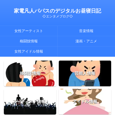
家電凡人パパスのデジタルお昼寝日記
◇エンタメブログ◇
女性アーティスト
音楽情報
格闘技情報
漫画・アニメ
女性アイドル情報
格闘技情報
芸能人情報
アーティスト情報♪
アイドル情報