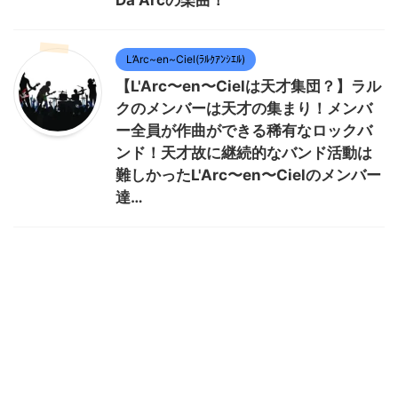
Da Arcの楽曲！
L’Arc~en~Ciel(ﾗﾙｸｱﾝｼｴﾙ)
【L'Arc〜en〜Cielは天才集団？】ラル
クのメンバーは天才の集まり！メンバ
ー全員が作曲ができる稀有なロックバ
ンド！天才故に継続的なバンド活動は
難しかったL'Arc〜en〜Cielのメンバー
達…