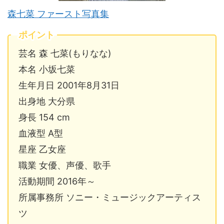
森七菜 ファースト写真集
ポイント
芸名 森 七菜(もりなな)
本名 小坂七菜
生年月日 2001年8月31日
出身地 大分県
身長 154 cm
血液型 A型
星座 乙女座
職業 女優、声優、歌手
活動期間 2016年～
所属事務所 ソニー・ミュージックアーティス
ツ