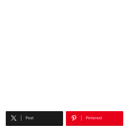
Post
Pinterest