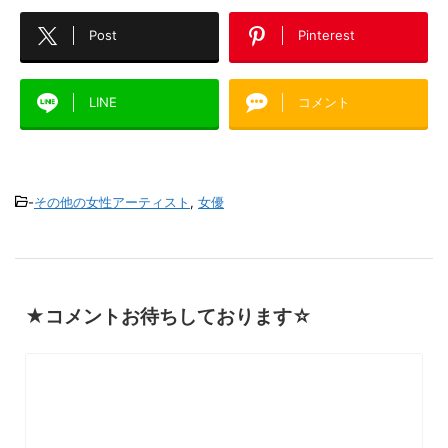
Post
Pinterest
LINE
コメント
-
その他の女性アーティスト
,
女優
★コメントお待ちしております☆