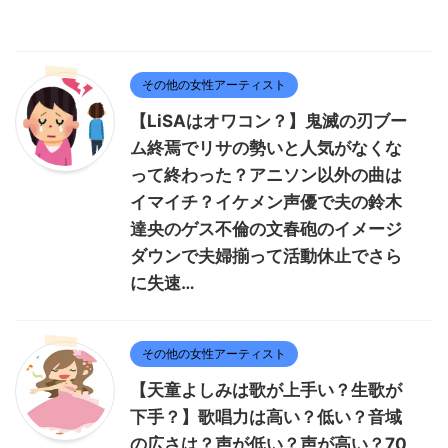
その他の女性アーティスト
【LiSAはオワコン？】鬼滅の刃ブー
ム終焉でリサの勢いと人気がなくな
って終わった？アニソン以外の曲は
イマイチ？イケメン声優で夫の鈴木
達央のゲス不倫の文春砲のイメージ
ダウンで夫婦揃って活動休止でさら
に失速…
その他の女性アーティスト
【天童よしみは歌が上手い？生歌が
下手？】歌唱力は高い？低い？音域
の広さは？声が低い？声が高い？70