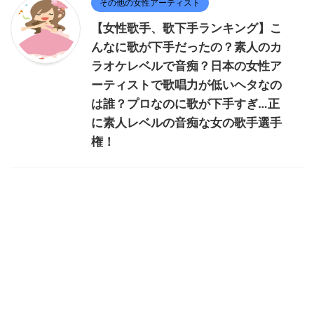
その他の女性アーティスト
【女性歌手、歌下手ランキング】こ
んなに歌が下手だったの？素人のカ
ラオケレベルで音痴？日本の女性ア
ーティストで歌唱力が低いヘタなの
は誰？プロなのに歌が下手すぎ…正
に素人レベルの音痴な女の歌手選手
権！