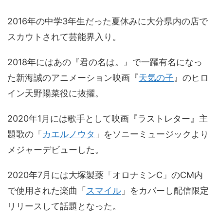
2016年の中学3年生だった夏休みに大分県内の店で
スカウトされて芸能界入り。
2018年にはあの『君の名は。』で一躍有名になっ
た新海誠のアニメーション映画『
天気の子
』のヒロ
イン天野陽菜役に抜擢。
2020年1月には歌手として映画『ラストレター』主
題歌の「
カエルノウタ
」をソニーミュージックより
メジャーデビューした。
2020年7月には大塚製薬「オロナミンC」のCM内
で使用された楽曲「
スマイル
」をカバーし配信限定
リリースして話題となった。