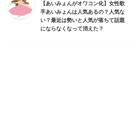
【あいみょんがオワコン化】女性歌
手あいみょんは人気あるの？人気な
い？最近は勢いと人気が落ちて話題
にならなくなって消えた？