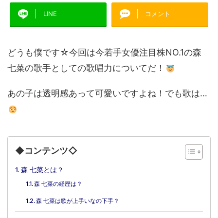
LINE
コメント
どうも僕です☆今回は今若手女優注目株NO.1の森
七菜の歌手としての歌唱力についてだ！
あの子は透明感あって可愛いですよね！でも歌は…
◆コンテンツ◇
森 七菜とは？
森 七菜の経歴は？
森 七菜は歌が上手いなの下手？