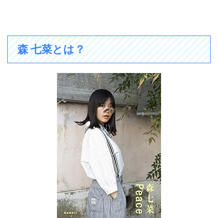
森 七菜とは？