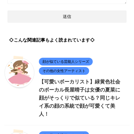
◇こんな関連記事もよく読まれています◇
顔が似ている芸能人シリーズ
その他の女性アーティスト
【可愛いボーカリスト】緑黄色社会
のボーカル長屋晴子は女優の夏菜に
顔がそっくりで似ている？同じキレ
イ系の顔の系統で顔が可愛くて美
人！