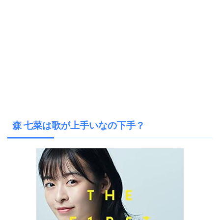
森 七菜は歌が上手いなの下手？