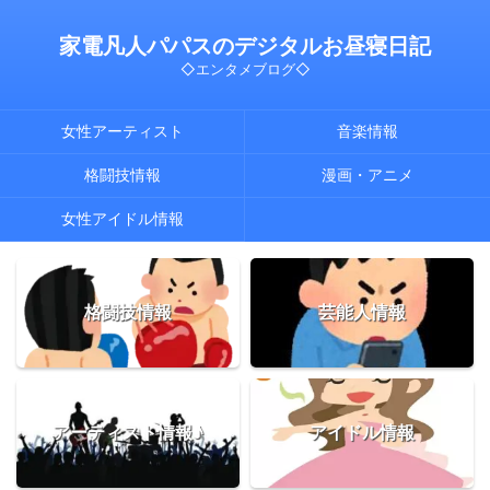
家電凡人パパスのデジタルお昼寝日記
◇エンタメブログ◇
女性アーティスト
音楽情報
格闘技情報
漫画・アニメ
女性アイドル情報
格闘技情報
芸能人情報
アーティスト情報♪
アイドル情報