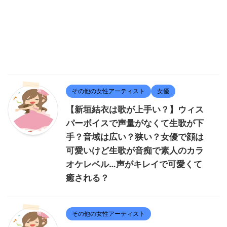
その他の女性アーティスト
女優
【新垣結衣は歌が上手い？】ウィス
パーボイスで声量がなくて生歌が下
手？音域は広い？狭い？女優で顔は
可愛いけど生歌が音痴で素人のカラ
オケレベル…声がキレイで可愛くて
癒される？
その他の女性アーティスト