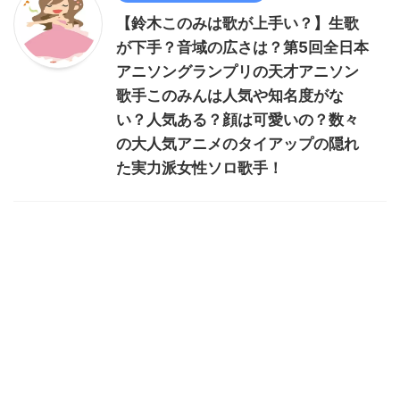
【鈴木このみは歌が上手い？】生歌
が下手？音域の広さは？第5回全日本
アニソングランプリの天才アニソン
歌手このみんは人気や知名度がな
い？人気ある？顔は可愛いの？数々
の大人気アニメのタイアップの隠れ
た実力派女性ソロ歌手！