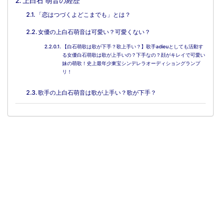
上白石 萌音の経歴
「恋はつづくよどこまでも」とは？
女優の上白石萌音は可愛い？可愛くない？
【白石萌歌は歌が下手？歌上手い？】歌手adieuとしても活動す
る女優白石萌歌は歌が上手いの？下手なの？顔がキレイで可愛い
妹の萌歌！史上最年少東宝シンデレラオーディショングランプ
リ！
歌手の上白石萌音は歌が上手い？歌が下手？