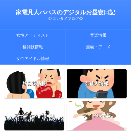
家電凡人パパスのデジタルお昼寝日記
◇エンタメブログ◇
女性アーティスト
音楽情報
格闘技情報
漫画・アニメ
女性アイドル情報
格闘技情報
芸能人情報
アーティスト情報♪
アイドル情報