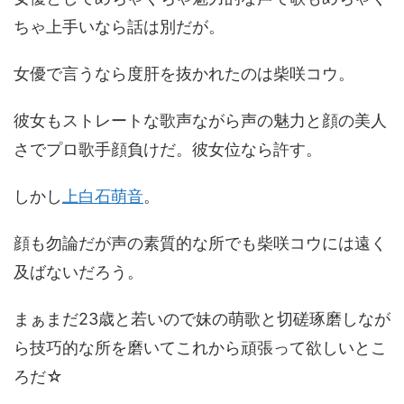
ちゃ上手いなら話は別だが。
女優で言うなら度肝を抜かれたのは柴咲コウ。
彼女もストレートな歌声ながら声の魅力と顔の美人
さでプロ歌手顔負けだ。彼女位なら許す。
しかし
上白石萌音
。
顔も勿論だが声の素質的な所でも柴咲コウには遠く
及ばないだろう。
まぁまだ23歳と若いので妹の萌歌と切磋琢磨しなが
ら技巧的な所を磨いてこれから頑張って欲しいとこ
ろだ☆