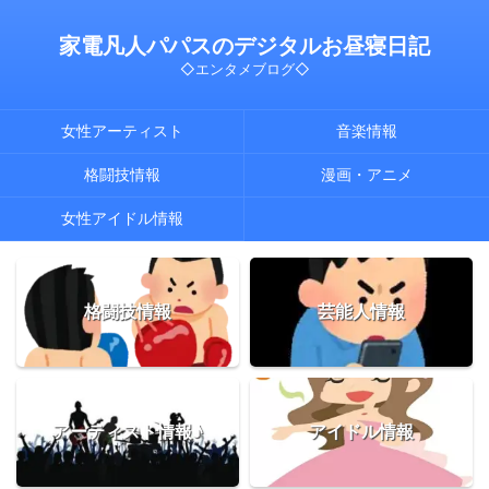
家電凡人パパスのデジタルお昼寝日記
◇エンタメブログ◇
女性アーティスト
音楽情報
格闘技情報
漫画・アニメ
女性アイドル情報
格闘技情報
芸能人情報
アーティスト情報♪
アイドル情報