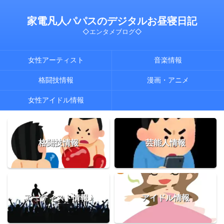
家電凡人パパスのデジタルお昼寝日記
◇エンタメブログ◇
女性アーティスト
音楽情報
格闘技情報
漫画・アニメ
女性アイドル情報
格闘技情報
芸能人情報
アーティスト情報♪
アイドル情報