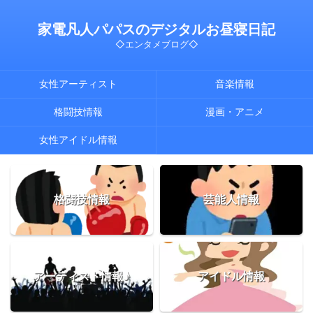
家電凡人パパスのデジタルお昼寝日記
◇エンタメブログ◇
女性アーティスト
音楽情報
格闘技情報
漫画・アニメ
女性アイドル情報
格闘技情報
芸能人情報
アーティスト情報♪
アイドル情報