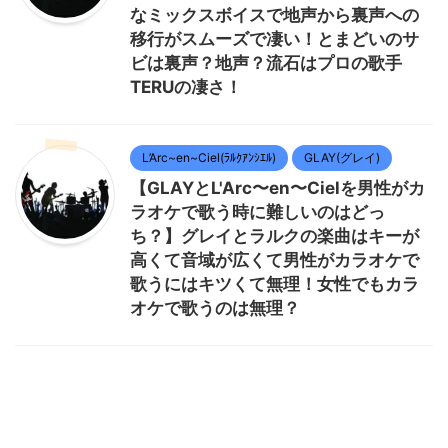
なミックスボイスで地声から裏声への
移行がスムーズで凄い！とまどいのサ
ビは裏声？地声？流石はプロの歌手
TERUの凄さ！
L’Arc~en~Ciel(ﾗﾙｸｱﾝｼｴﾙ)
GLAY(グレイ)
【GLAYとL'Arc〜en〜Cielを男性がカ
ラオケで歌う時に難しいのはどっ
ち？】グレイとラルクの楽曲はキーが
高くて音域が広くて男性がカラオケで
歌うにはキツくて無理！女性でもカラ
オケで歌うのは無理？