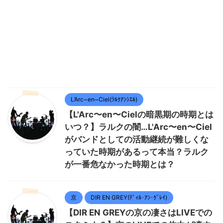
L’Arc~en~Ciel(ﾗﾙｸｱﾝｼｴﾙ)
【L'Arc〜en〜Cielの暗黒期の時期とは
いつ？】ラルクの闇…L'Arc〜en〜Ciel
がバンドとしての活動継続が難しくな
っていた時期があるって本当？ラルク
が一番危なかった時期とは？
京
DIR EN GREY(ﾃﾞｨﾙ･ｱﾝ･ｸﾞﾚｲ)
【DIR EN GREYの京の凄さはLIVEでの