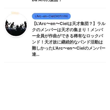
L’Arc~en~Ciel(ﾗﾙｸｱﾝｼｴﾙ)
【L'Arc〜en〜Cielは天才集団？】ラル
クのメンバーは天才の集まり！メンバ
ー全員が作曲ができる稀有なロックバ
ンド！天才故に継続的なバンド活動は
難しかったL'Arc〜en〜Cielのメンバー
達…