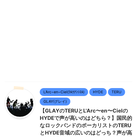
L’Arc~en~Ciel(ﾗﾙｸｱﾝｼｴﾙ)
HYDE
TERU
GLAY(グレイ)
【GLAYのTERUとL'Arc〜en〜Cielの
HYDEで声が高いのはどちら？】国民的
なロックバンドのボーカリストのTERU
とHYDE音域の広いのはどっち？声が高