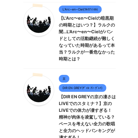
L’Arc~en~Ciel(ﾗﾙｸｱﾝｼｴﾙ)
【L'Arc〜en〜Cielの暗黒期
の時期とはいつ？】ラルクの
闇…L'Arc〜en〜Cielがバン
ドとしての活動継続が難しく
なっていた時期があるって本
当？ラルクが一番危なかった
時期とは？
京
DIR EN GREY(ﾃﾞｨﾙ･ｱﾝ･ｸﾞﾚｲ)
【DIR EN GREYの京の凄さは
LIVEでのスタミナ？】京の
LIVEでの体力が凄すぎる！
精神が肉体を凌駕している？
ペースを考えない全力の歌唱
と全力のヘッドバンキングが
凄すぎる！