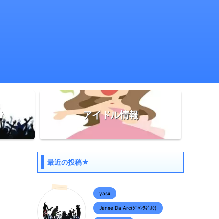
♪
アイドル情報
最近の投稿★
yasu
Janne Da Arc(ｼﾞｬﾝﾇﾀﾞﾙｸ)