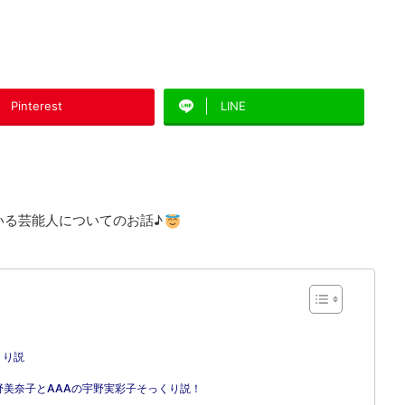
Pinterest
LINE
いる芸能人についてのお話♪
くり説
美奈子とAAAの宇野実彩子そっくり説！