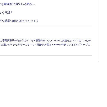
にも瞬間的に似ている気が…
っくり説！
デル益若つばさはそっくり！？
弘と宇野実彩子のたかうのペアって実際仲がいいメンバーで友達なだけ！？名コンビの
る？お揃いのアクセサリーにキスも？結婚や入籍は？avexの仲良しアイドルグループの