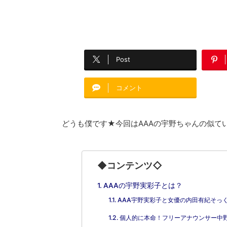
Post
コメント
どうも僕です★今回はAAAの宇野ちゃんの似て
◆コンテンツ◇
AAAの宇野実彩子とは？
AAA宇野実彩子と女優の内田有紀そっ
個人的に本命！フリーアナウンサー中野