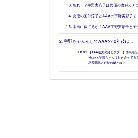
あれ！？宇野実彩子は女優の倉科カナ
女優の国仲涼子とAAAの宇野実彩子そ
本当に似てるか？AAA宇野実彩子とモ
宇野ちゃんそしてAAAの10年後は…
【AAA最大の謎とタブー】西島隆
Nissyと宇野ちゃんは付き合って
恋愛関係と存続の鍵とは？