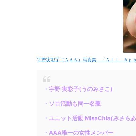
宇野実彩子（ＡＡＡ）写真集 「Ａｌｌ Ａｐ
・宇野 実彩子(うのみさこ)
・ソロ活動も同一名義
・ユニット活動 MisaChia(
みさちあ
・AAA唯一の女性メンバー