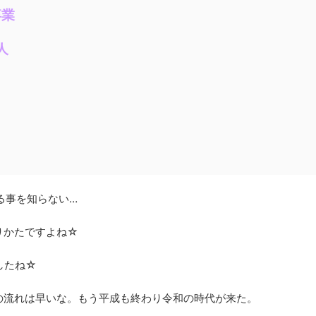
卒業
人
る事を知らない…
りかたですよね☆
したね☆
の流れは早いな。もう平成も終わり令和の時代が来た。