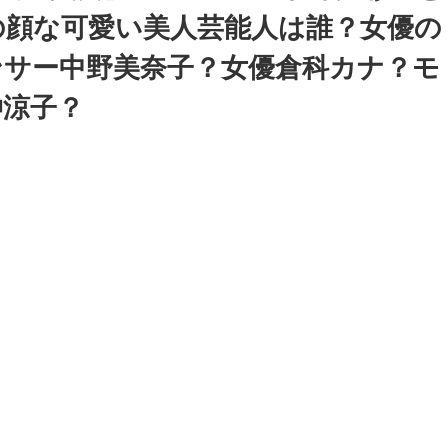
の顔な可愛い美人芸能人は誰？女優の
ンサー中野美奈子？女優倉科カナ？モ
仲涼子？