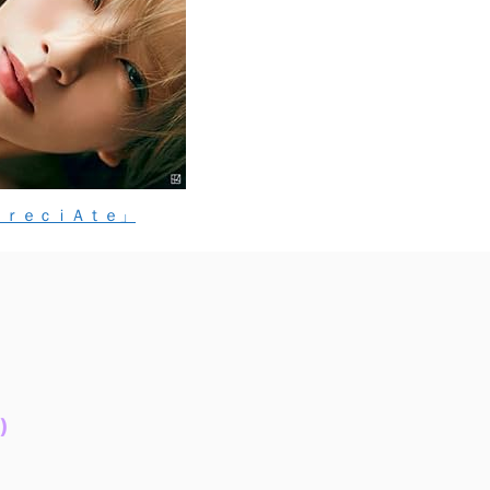
ｐｒｅｃｉＡｔｅ」
)