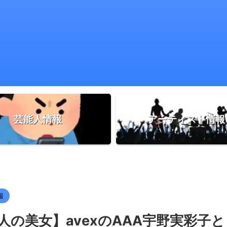
芸能人情報
アーティスト情報
報
の美女】avexのAAA宇野実彩子と