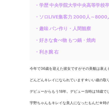
・学歴 中央学院大学中央高等学校
・ソロLIVE集客力 2000人～8000
・趣味 パン作り・人間観察
・好きな食べ物 もつ鍋・焼肉
・利き腕 右
今年で36歳を迎えた彼女ですがその美貌は衰え
どんどんキレイになられています☆いい歳の取
デビューからもう18年。デビュー当時は18歳で
宇野ちゃんもキレイな美人になったもんだ☆時