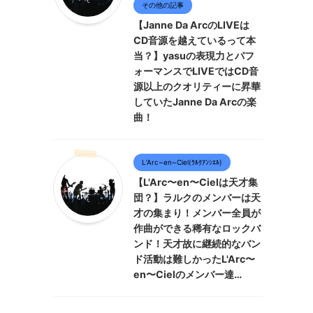
その他の記事
【Janne Da ArcのLIVEは
CD音源を越えているって本
当？】yasuの表現力とパフ
ォーマンスでLIVEではCD音
源以上のクオリティーに昇華
していたJanne Da Arcの楽
曲！
L’Arc~en~Ciel(ﾗﾙｸｱﾝｼｴﾙ)
【L'Arc〜en〜Cielは天才集
団？】ラルクのメンバーは天
才の集まり！メンバー全員が
作曲ができる稀有なロックバ
ンド！天才故に継続的なバン
ド活動は難しかったL'Arc〜
en〜Cielのメンバー達…