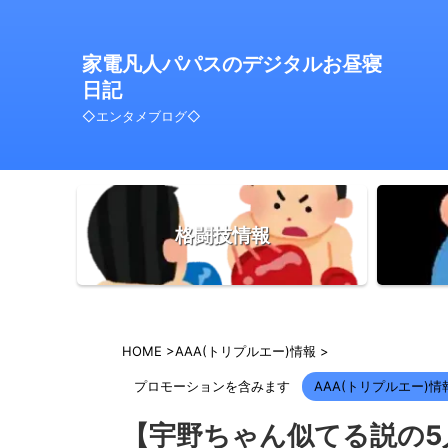
家電凡人パパスのデジタルお昼寝
日記
◇エンタメブログ◇
格闘技情報
HOME
>
AAA(トリプルエー)情報
>
プロモーションを含みます
AAA(トリプルエー)情
【宇野ちゃん似てる説の5人