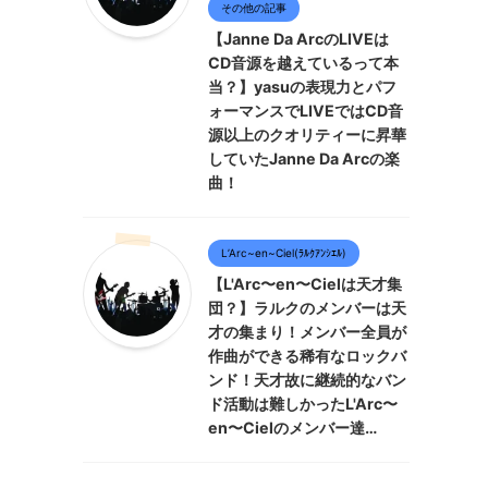
その他の記事
【Janne Da ArcのLIVEは
CD音源を越えているって本
当？】yasuの表現力とパフ
ォーマンスでLIVEではCD音
源以上のクオリティーに昇華
していたJanne Da Arcの楽
曲！
L’Arc~en~Ciel(ﾗﾙｸｱﾝｼｴﾙ)
【L'Arc〜en〜Cielは天才集
団？】ラルクのメンバーは天
才の集まり！メンバー全員が
作曲ができる稀有なロックバ
ンド！天才故に継続的なバン
ド活動は難しかったL'Arc〜
en〜Cielのメンバー達…