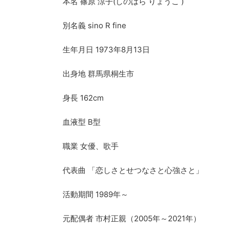
本名 篠原 涼子(しのはら りょうこ )
別名義 sino R fine
生年月日 1973年8月13日
出身地 群馬県桐生市
身長 162cm
血液型 B型
職業 女優、歌手
代表曲 「恋しさとせつなさと心強さと」
活動期間 1989年～
元配偶者 市村正親（2005年～2021年）