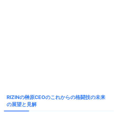
RIZINの榊原CEOのこれからの格闘技の未来
の展望と見解