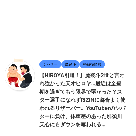
シバター
魔裟斗
格闘技情報
【HIROYA引退！】魔裟斗2世と言わ
れ強かった天才ヒロヤ…最近は全盛
期を過ぎてもう限界で弱かった？ス
ター選手になれずRIZINに都合よく使
われるリザーバー。YouTuberのシバ
ターに負け、体重差のあった那須川
天心にもダウンを奪われる…