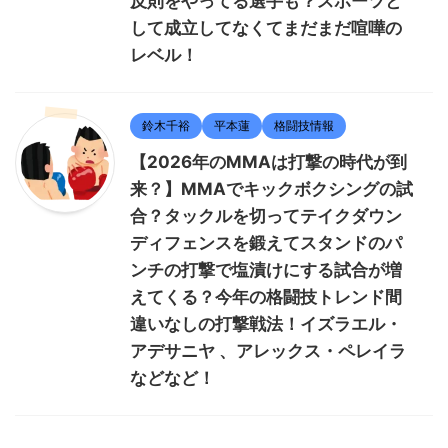
反則をやってる選手も？スポーツと
して成立してなくてまだまだ喧嘩の
レベル！
鈴木千裕
平本蓮
格闘技情報
【2026年のMMAは打撃の時代が到
来？】MMAでキックボクシングの試
合？タックルを切ってテイクダウン
ディフェンスを鍛えてスタンドのパ
ンチの打撃で塩漬けにする試合が増
えてくる？今年の格闘技トレンド間
違いなしの打撃戦法！イズラエル・
アデサニヤ 、アレックス・ペレイラ
などなど！