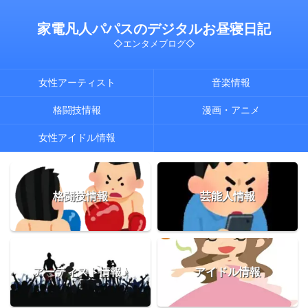
家電凡人パパスのデジタルお昼寝日記
◇エンタメブログ◇
女性アーティスト
音楽情報
格闘技情報
漫画・アニメ
女性アイドル情報
格闘技情報
芸能人情報
アーティスト情報♪
アイドル情報