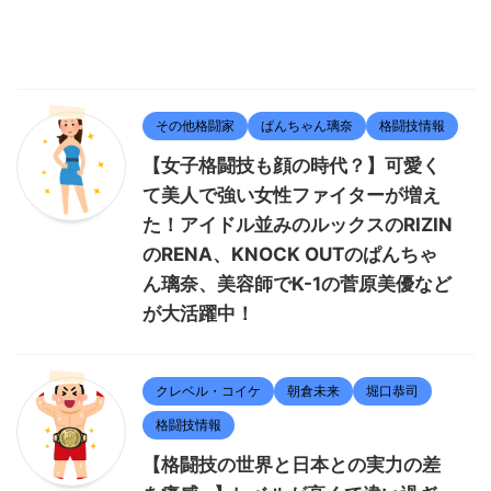
その他格闘家
ぱんちゃん璃奈
格闘技情報
【女子格闘技も顔の時代？】可愛く
て美人で強い女性ファイターが増え
た！アイドル並みのルックスのRIZIN
のRENA、KNOCK OUTのぱんちゃ
ん璃奈、美容師でK-1の菅原美優など
が大活躍中！
クレベル・コイケ
朝倉未来
堀口恭司
格闘技情報
【格闘技の世界と日本との実力の差