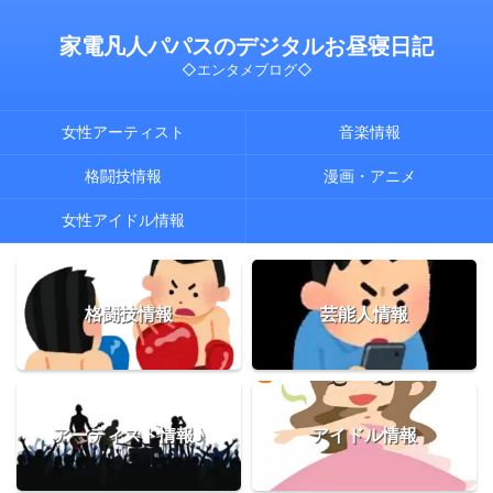
家電凡人パパスのデジタルお昼寝日記
◇エンタメブログ◇
女性アーティスト
音楽情報
格闘技情報
漫画・アニメ
女性アイドル情報
格闘技情報
芸能人情報
アーティスト情報♪
アイドル情報