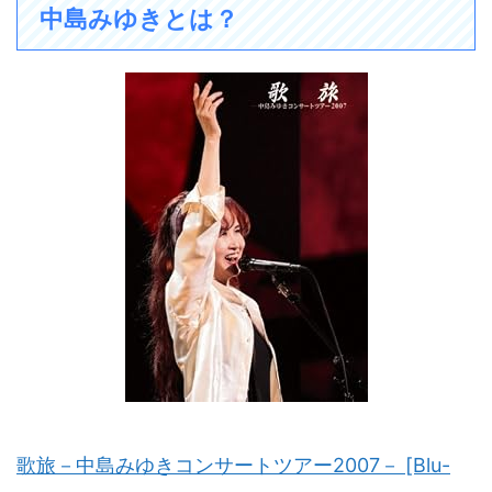
中島みゆきとは？
歌旅－中島みゆきコンサートツアー2007－ [Blu-