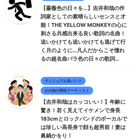
【薔薇色の日々を…】吉井和哉の作
詞家としての素晴らしいセンスと才
能！THE YELLOW MONKEYの心に
刺さる共感出来る良い歌詞の名曲！
追いかけても追いかけても逃げて行
く月のように…凡人だからこそ憧れ
るの超名曲バラ色の日々の歌詞…
ヴィジュアル系バンド
その他の男性アーティスト
【吉井和哉はカッコいい！】年齢に
驚き！若く見えてイケメンで身長
183cmとロックバンドのボーカルで
は珍しい高長身で顔も超男前！妻は
眞鍋かをり！