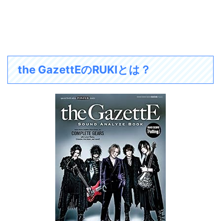
the GazettEのRUKIとは？