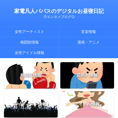
家電凡人パパスのデジタルお昼寝日記
◇エンタメブログ◇
女性アーティスト
音楽情報
格闘技情報
漫画・アニメ
女性アイドル情報
格闘技情報
芸能人情報
アーティスト情報♪
アイドル情報