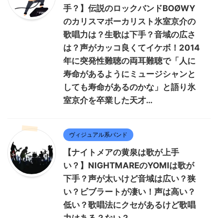
手？】伝説のロックバンドBOØWY
のカリスマボーカリスト氷室京介の
歌唱力は？生歌は下手？音域の広さ
は？声がカッコ良くてイケボ！2014
年に突発性難聴の両耳難聴で「人に
寿命があるようにミュージシャンと
しても寿命があるのかな」と語り氷
室京介を卒業した天才…
ヴィジュアル系バンド
【ナイトメアの黄泉は歌が上手
い？】NIGHTMAREのYOMIは歌が
下手？声が太いけど音域は広い？狭
い？ビブラートが凄い！声は高い？
低い？歌唱法にクセがあるけど歌唱