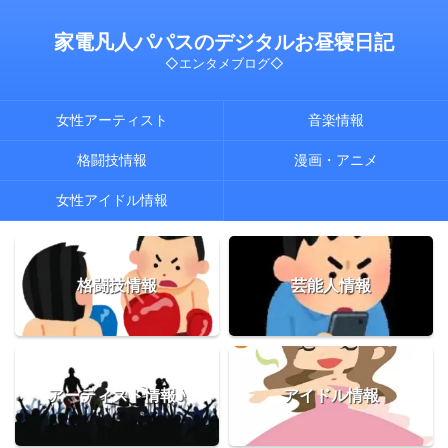
家電凡人パパスのデジタルお昼寝日記
◇エンタメブログ◇
女性アーティスト
音楽情報
格闘技情報
漫画・アニメ
女性アイドル情報
格闘技情報
芸能人情報
アーティスト情報♪
アイドル情報