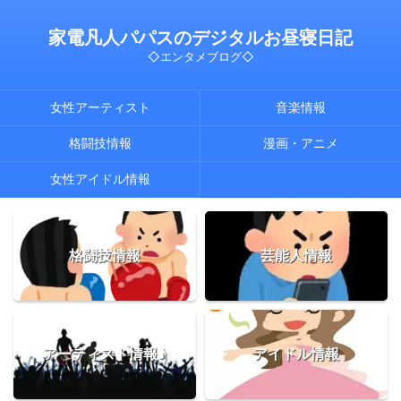
家電凡人パパスのデジタルお昼寝日記
◇エンタメブログ◇
女性アーティスト
音楽情報
格闘技情報
漫画・アニメ
女性アイドル情報
格闘技情報
芸能人情報
アーティスト情報♪
アイドル情報