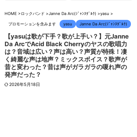
HOME
>
ロックバンド
>
Janne Da Arc(ｼﾞｬﾝﾇﾀﾞﾙｸ)
>
yasu
>
プロモーションを含みます
yasu
Janne Da Arc(ｼﾞｬﾝﾇﾀﾞﾙｸ)
【yasuは歌が下手？歌が上手い？】元Janne
Da ArcでAcid Black Cherryのヤスの歌唱力
は？音域は広い？声は高い？声質が特殊！凄
く綺麗な声は地声？ミックスボイス？歌声が
昔と変わった？昔は声がガラガラの嗄れ声の
発声だった？
2026年5月18日