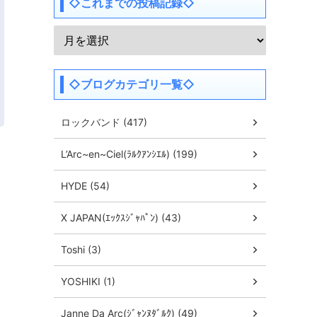
◇これまでの投稿記録◇
◇ブログカテゴリ一覧◇
ロックバンド (417)
L’Arc~en~Ciel(ﾗﾙｸｱﾝｼｴﾙ) (199)
HYDE (54)
X JAPAN(ｴｯｸｽｼﾞｬﾊﾟﾝ) (43)
Toshi (3)
YOSHIKI (1)
Janne Da Arc(ｼﾞｬﾝﾇﾀﾞﾙｸ) (49)