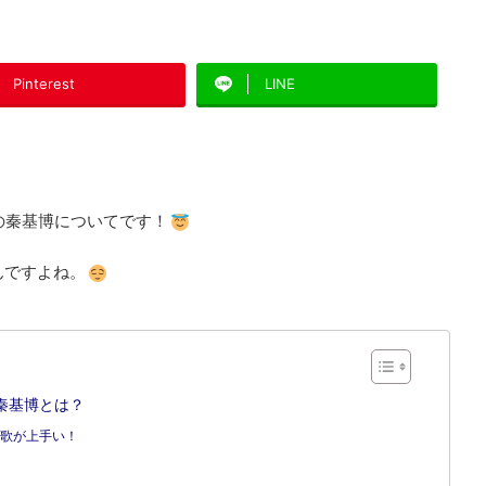
Pinterest
LINE
の秦基博についてです！
んですよね。
秦基博とは？
歌が上手い！