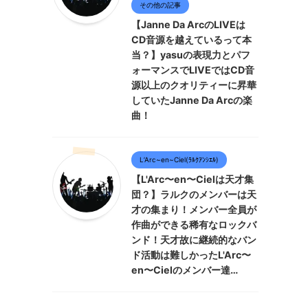
その他の記事
【Janne Da ArcのLIVEは
CD音源を越えているって本
当？】yasuの表現力とパフ
ォーマンスでLIVEではCD音
源以上のクオリティーに昇華
していたJanne Da Arcの楽
曲！
L’Arc~en~Ciel(ﾗﾙｸｱﾝｼｴﾙ)
【L'Arc〜en〜Cielは天才集
団？】ラルクのメンバーは天
才の集まり！メンバー全員が
作曲ができる稀有なロックバ
ンド！天才故に継続的なバン
ド活動は難しかったL'Arc〜
en〜Cielのメンバー達…