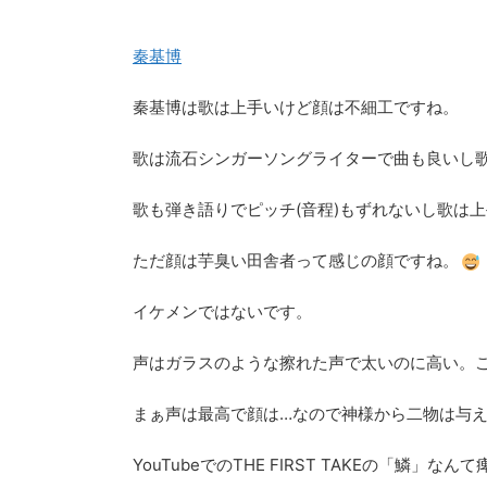
秦基博
秦基博は歌は上手いけど顔は不細工ですね。
歌は流石シンガーソングライターで曲も良いし
歌も弾き語りでピッチ(音程)もずれないし歌は
ただ顔は芋臭い田舎者って感じの顔ですね。
イケメンではないです。
声はガラスのような擦れた声で太いのに高い。
まぁ声は最高で顔は…なので神様から二物は与
YouTubeでのTHE FIRST TAKEの「鱗」な