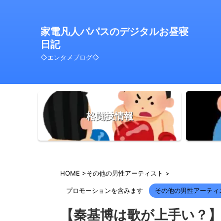
家電凡人パパスのデジタルお昼寝
日記
◇エンタメブログ◇
格闘技情報
HOME
>
その他の男性アーティスト
>
プロモーションを含みます
その他の男性アーティ
【秦基博は歌が上手い？