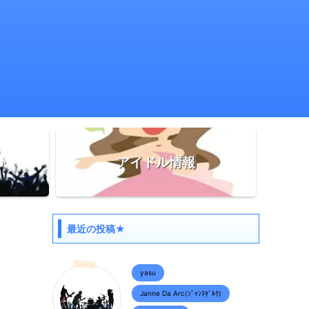
♪
アイドル情報
最近の投稿★
yasu
Janne Da Arc(ｼﾞｬﾝﾇﾀﾞﾙｸ)