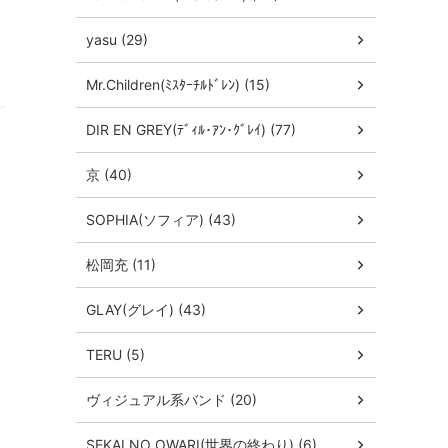
yasu (29)
Mr.Children(ﾐｽﾀｰﾁﾙﾄﾞﾚﾝ) (15)
DIR EN GREY(ﾃﾞｨﾙ･ｱﾝ･ｸﾞﾚｲ) (77)
京 (40)
SOPHIA(ソフィア) (43)
松岡充 (11)
GLAY(グレイ) (43)
TERU (5)
ヴィジュアル系バンド (20)
SEKAI NO OWARI(世界の終わり) (6)