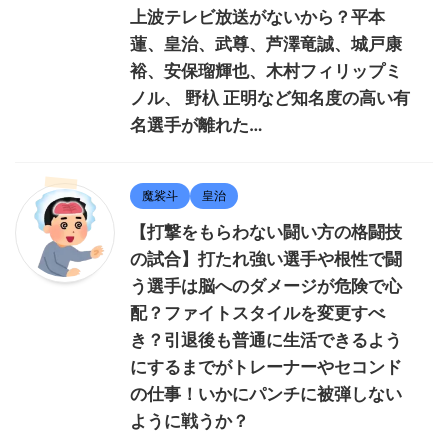
上波テレビ放送がないから？平本
蓮、皇治、武尊、芦澤竜誠、城戸康
裕、安保瑠輝也、木村フィリップミ
ノル、 野杁 正明など知名度の高い有
名選手が離れた…
魔裟斗
皇治
【打撃をもらわない闘い方の格闘技
の試合】打たれ強い選手や根性で闘
う選手は脳へのダメージが危険で心
配？ファイトスタイルを変更すべ
き？引退後も普通に生活できるよう
にするまでがトレーナーやセコンド
の仕事！いかにパンチに被弾しない
ように戦うか？