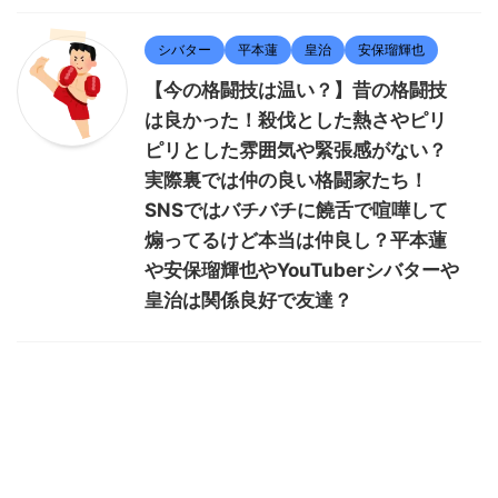
シバター
平本蓮
皇治
安保瑠輝也
【今の格闘技は温い？】昔の格闘技
は良かった！殺伐とした熱さやピリ
ピリとした雰囲気や緊張感がない？
実際裏では仲の良い格闘家たち！
SNSではバチバチに饒舌で喧嘩して
煽ってるけど本当は仲良し？平本蓮
や安保瑠輝也やYouTuberシバターや
皇治は関係良好で友達？