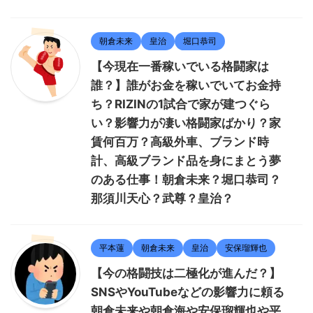
朝倉未来
皇治
堀口恭司
【今現在一番稼いでいる格闘家は
誰？】誰がお金を稼いでいてお金持
ち？RIZINの1試合で家が建つぐら
い？影響力が凄い格闘家ばかり？家
賃何百万？高級外車、ブランド時
計、高級ブランド品を身にまとう夢
のある仕事！朝倉未来？堀口恭司？
那須川天心？武尊？皇治？
平本蓮
朝倉未来
皇治
安保瑠輝也
【今の格闘技は二極化が進んだ？】
SNSやYouTubeなどの影響力に頼る
朝倉未来や朝倉海や安保瑠輝也や平