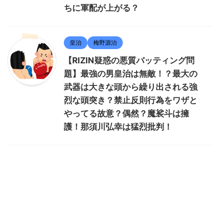
ちに軍配が上がる？
皇治
梅野源治
【RIZIN疑惑の悪質バッティング問
題】最強の男皇治は無敵！？最大の
武器は大きな頭から繰り出される強
烈な頭突き？禁止反則行為をワザと
やってる故意？偶然？魔裟斗は擁
護！那須川弘幸は猛烈批判！