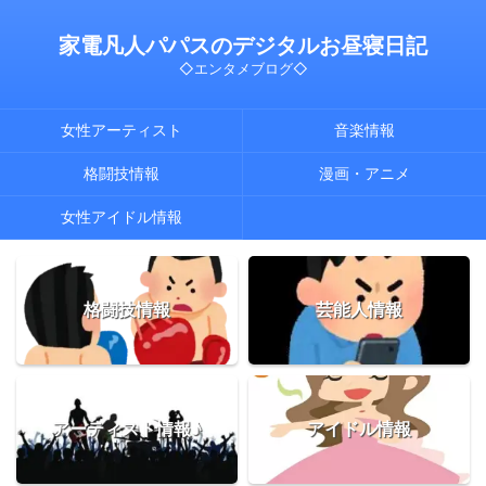
家電凡人パパスのデジタルお昼寝日記
◇エンタメブログ◇
女性アーティスト
音楽情報
格闘技情報
漫画・アニメ
女性アイドル情報
格闘技情報
芸能人情報
アーティスト情報♪
アイドル情報