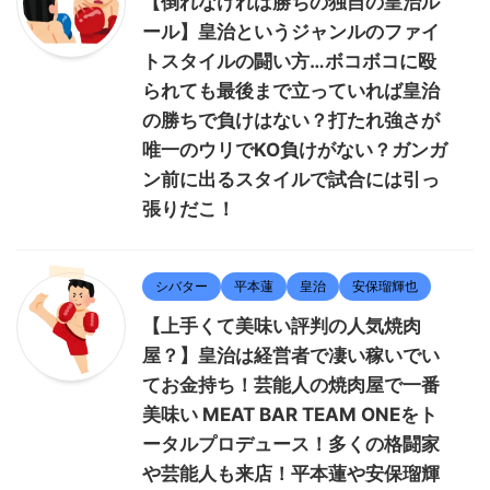
【倒れなければ勝ちの独自の皇治ル
ール】皇治というジャンルのファイ
トスタイルの闘い方…ボコボコに殴
られても最後まで立っていれば皇治
の勝ちで負けはない？打たれ強さが
唯一のウリでKO負けがない？ガンガ
ン前に出るスタイルで試合には引っ
張りだこ！
シバター
平本蓮
皇治
安保瑠輝也
【上手くて美味い評判の人気焼肉
屋？】皇治は経営者で凄い稼いでい
てお金持ち！芸能人の焼肉屋で一番
美味い MEAT BAR TEAM ONEをト
ータルプロデュース！多くの格闘家
や芸能人も来店！平本蓮や安保瑠輝