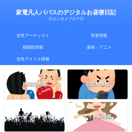
家電凡人パパスのデジタルお昼寝日記
◇エンタメブログ◇
女性アーティスト
音楽情報
格闘技情報
漫画・アニメ
女性アイドル情報
格闘技情報
芸能人情報
アーティスト情報♪
アイドル情報