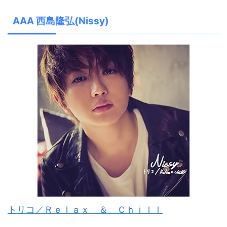
AAA 西島隆弘(Nissy)
トリコ／Ｒｅｌａｘ ＆ Ｃｈｉｌｌ