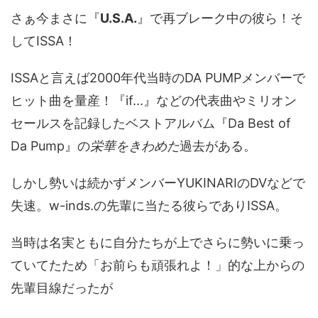
さぁ今まさに『
U.S.A.
』で再ブレーク中の彼ら！そ
してISSA！
ISSAと言えば2000年代当時のDA PUMPメンバーで
ヒット曲を量産！『if...』などの代表曲やミリオン
セールスを記録したベストアルバム『Da Best of
Da Pump』の
栄華を
きわめた
過去がある。
しかし勢いは続かずメンバーYUKINARIのDVなどで
失速。w-inds.の先輩に当たる彼らでありISSA。
当時は名実ともに自分たちが上でさらに勢いに乗っ
ていてたため「お前らも頑張れよ！」的な上からの
先輩目線だったが