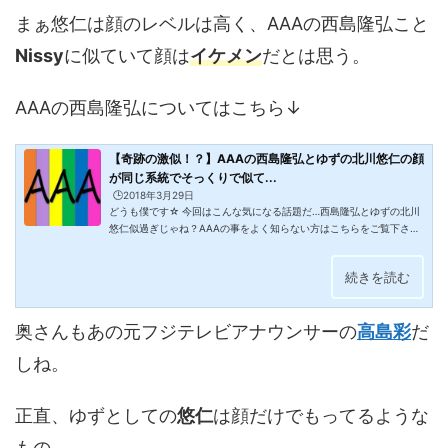
まぁ悠仁は顔のレベルは高く、AAAの西島隆弘こと
Nissy
に似ていて顔は
イケメン
だとは思う。
AAAの西島隆弘についてはこちら↓
【奇跡の激似！？】AAAの西島隆弘とゆずの北川悠仁の顔
が同じ系統でそっくりで似て...
🕒️2018年3月29日
どうも僕です☆ 今回はこんな気になる話題だ…西島隆弘とゆずの北川
悠仁似過ぎじゃね？AAAの事をよく知らない方はこちらをご覧下さい
☆メンバー紹介です♪↓AAA西島隆弘とゆずの北川悠仁もはやドッペ
ルゲンガー並！NissyAAAの似てるシリーズと言えばこのブログでも
続きを読む
宇野ちゃんと内田有紀さんと倉科カナさんをご紹介しましたが、今度
はにっしーです☆Nissyと北川悠仁さん本当にそっくりですね♪もはや
ドッペルゲンガー並だわ(笑)過去にはレコ大でのゆずのお二人って紹
奥さんもあの元フジテレビアナウンサーの
高島彩
だ
介されたりの騒動なんかもあったりで面白すぎる(笑)似てる所的には
特に雰囲気...
しね。
正直、ゆずとしての
悠仁
は顔だけでもってるような
もの。