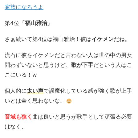
家族になろうよ
第4位「
福山雅治
」
さぁ続いて第4位は福山雅治！彼は
イケメン
だね。
流石に彼をイケメンだと言わない人は世の中の男女
問わずいないと思うけど、
歌が下手
だという人はこ
こにいる！w
個人的に
太い声
で誤魔化している感が強く歌が上手
いとは全く思わないな。
音域も狭く
曲は良いと思うが歌手として頑張る必要
はなく、