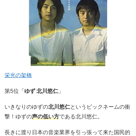
栄光の架橋
第5位「
ゆず 北川悠仁
」
いきなりのゆずの
北川悠仁
というビックネームの衝
撃！ゆずの
声の低い方
である北川悠仁。
長きに渡り日本の音楽業界を引っ張って来た国民的