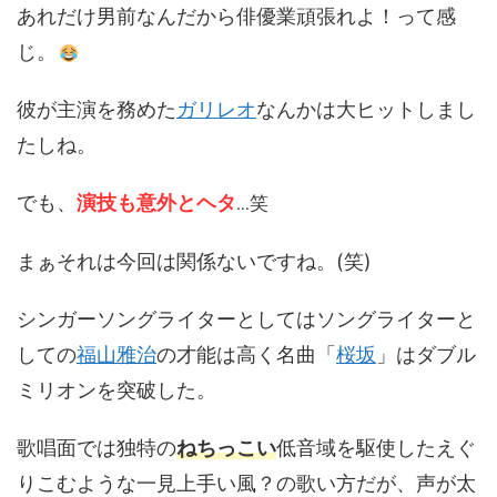
あれだけ男前なんだから俳優業頑張れよ！って感
じ。
彼が主演を務めた
ガリレオ
なんかは大ヒットしまし
たしね。
でも、
演技も意外とヘタ
笑
…
まぁそれは今回は関係ないですね。(笑)
シンガーソングライターとしてはソングライターと
しての
福山雅治
の才能は高く名曲「
桜坂
」はダブル
ミリオンを突破した。
歌唱面では独特の
ねちっこい
低音域を駆使したえぐ
りこむような一見上手い風？の歌い方だが、声が太