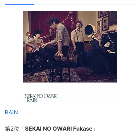
RAIN
第2位「
SEKAI NO OWARI Fukase
」