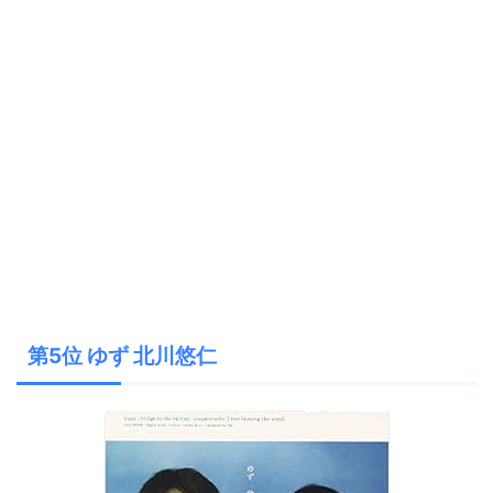
第5位 ゆず 北川悠仁