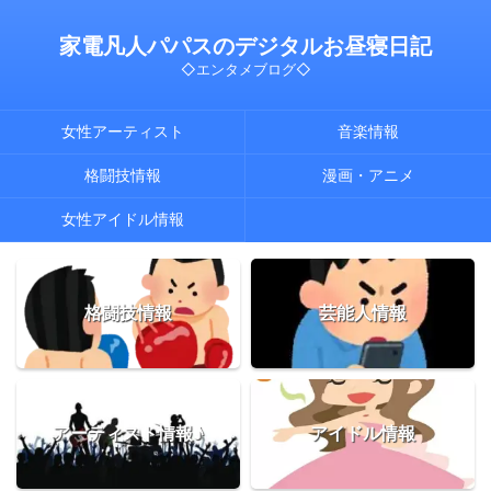
家電凡人パパスのデジタルお昼寝日記
◇エンタメブログ◇
女性アーティスト
音楽情報
格闘技情報
漫画・アニメ
女性アイドル情報
格闘技情報
芸能人情報
アーティスト情報♪
アイドル情報