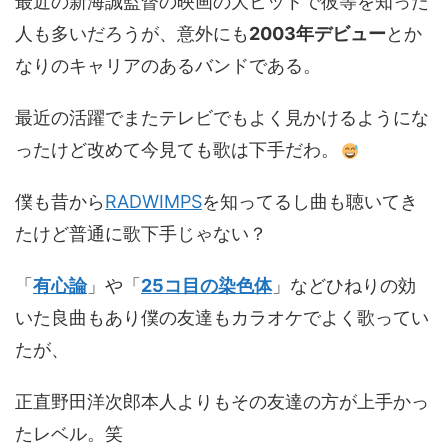
最近の新海誠監督の映画の大ヒットで彼等を知った
人も多いだろうが、意外にも
2003年デビュー
とか
なりのキャリアのあるバンドである。
最近の活躍でまたテレビでもよく見かけるようにな
ったけど改めて今見ても歌は下手だわ。
僕も昔から
RADWIMPS
を知ってるし曲も聴いてき
たけど普通に歌下手じゃない？
「
有心論
」や「
25コ目の染色体
」などひねりの効
いた良曲もあり僕の友達もカラオケでよく歌ってい
たが、
正直野田洋次郎本人よりもその友達の方が上手かっ
たレベル。笑