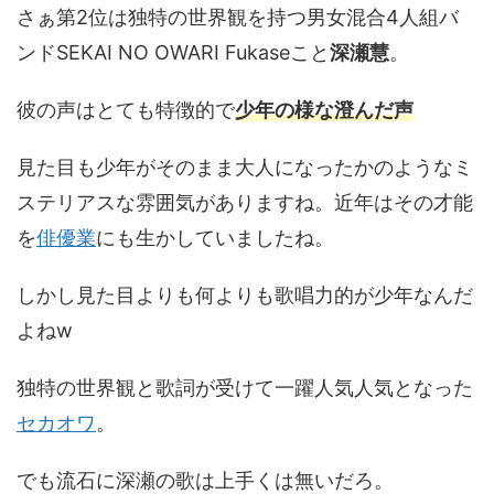
さぁ第2位は独特の世界観を持つ男女混合4人組バ
ンドSEKAI NO OWARI Fukaseこと
深瀬慧
。
彼の声はとても特徴的で
少年の様な澄んだ声
見た目も少年がそのまま大人になったかのようなミ
ステリアスな雰囲気がありますね。近年はその才能
を
俳優業
にも生かしていましたね。
しかし見た目よりも何よりも歌唱力的が少年なんだ
よねw
独特の世界観と歌詞が受けて一躍人気人気となった
セカオワ
。
でも流石に深瀬の歌は上手くは無いだろ。