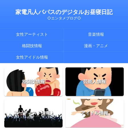
家電凡人パパスのデジタルお昼寝日記
◇エンタメブログ◇
女性アーティスト
音楽情報
格闘技情報
漫画・アニメ
女性アイドル情報
格闘技情報
芸能人情報
アーティスト情報♪
アイドル情報