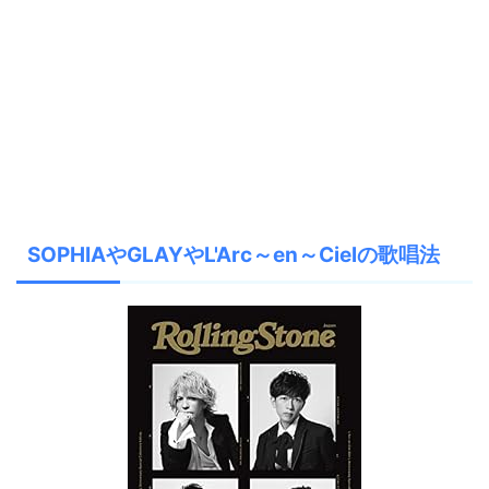
SOPHIAやGLAYやL'Arc～en～Cielの歌唱法