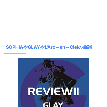
SOPHIAやGLAYやL'Arc～en～Cielの曲調