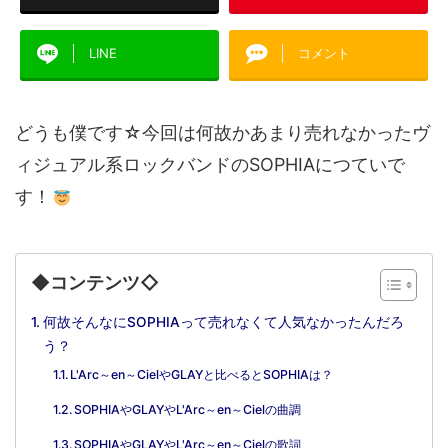
LINE
コメント
どうも僕です☆今回は何故かあまり売れなかったヴ
ィジュアル系ロックバンドのSOPHIAにつていで
す！
◆コンテンツ◇
何故そんなにSOPHIAって売れなくて人気なかったんだろ
う？
L'Arc～en～CielやGLAYと比べるとSOPHIAは？
SOPHIAやGLAYやL'Arc～en～Cielの曲調
SOPHIAやGLAYやL'Arc～en～Cielの歌詞