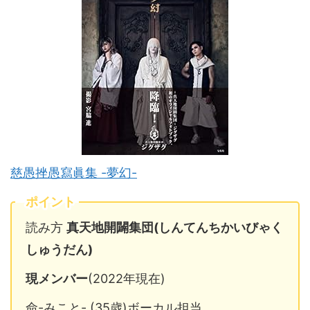
慈愚挫愚寫眞集 -夢幻-
ポイント
読み方
真天地開闢集団(しんてんちかいびゃく
しゅうだん)
現メンバー
(2022年現在)
命-みこと- (35歳)ボーカル担当