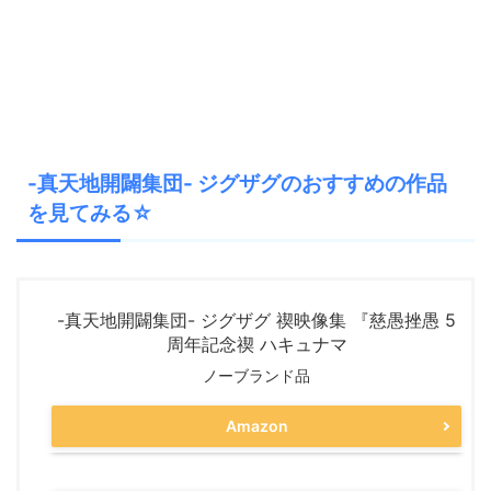
-真天地開闢集団- ジグザグのおすすめの作品
を見てみる☆
-真天地開闢集団- ジグザグ 禊映像集 『慈愚挫愚 5
周年記念禊 ハキュナマ
ノーブランド品
Amazon