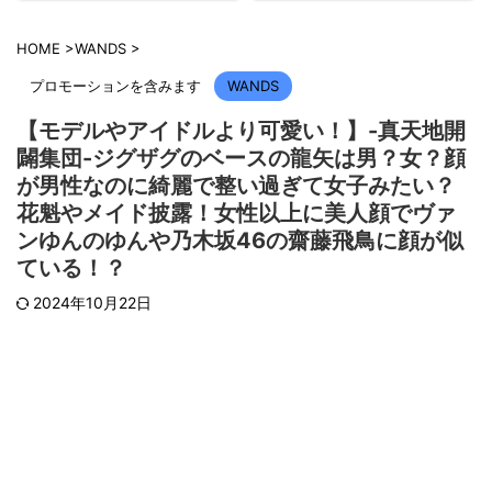
HOME
>
WANDS
>
プロモーションを含みます
WANDS
【モデルやアイドルより可愛い！】-真天地開
闢集団-ジグザグのベースの龍矢は男？女？顔
が男性なのに綺麗で整い過ぎて女子みたい？
花魁やメイド披露！女性以上に美人顔でヴァ
ンゆんのゆんや乃木坂46の齋藤飛鳥に顔が似
ている！？
2024年10月22日