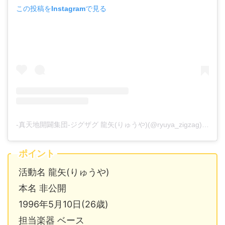
この投稿をInstagramで見る
-真天地開闢集団-ジグザグ 龍矢(りゅうや)(@ryuya_zigzag)がシェアした投稿
ポイント
活動名 龍矢(りゅうや)
本名 非公開
1996年5月10日(26歳)
担当楽器 ベース