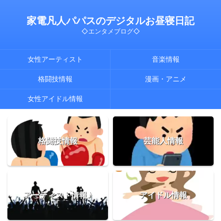
家電凡人パパスのデジタルお昼寝日記
◇エンタメブログ◇
女性アーティスト
音楽情報
格闘技情報
漫画・アニメ
女性アイドル情報
格闘技情報
芸能人情報
アーティスト情報♪
アイドル情報