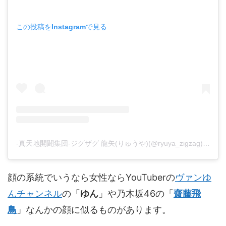
この投稿をInstagramで見る
-真天地開闢集団-ジグザグ 龍矢(りゅうや)(@ryuya_zigzag)がシェアした投稿
顔の系統でいうなら女性ならYouTuberの
ヴァンゆ
んチャンネル
の「
ゆん
」や乃木坂46の「
齋藤飛
鳥
」なんかの顔に似るものがあります。