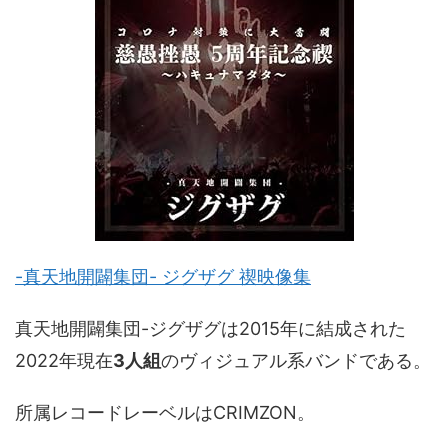
-真天地開闢集団- ジグザグ 禊映像集
真天地開闢集団-ジグザグは2015年に結成された
2022年現在
3人組
のヴィジュアル系バンドである。
所属レコードレーベルはCRIMZON。