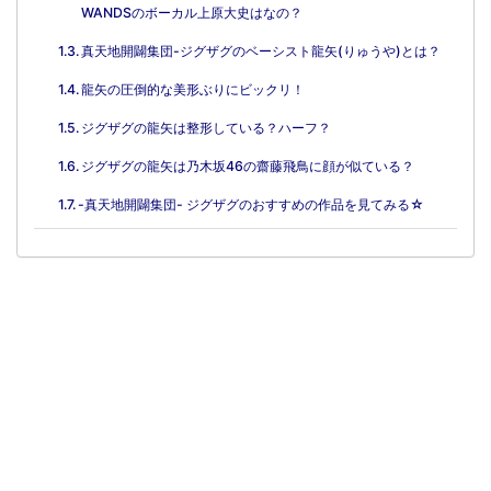
WANDSのボーカル上原大史はなの？
真天地開闢集団-ジグザグのベーシスト龍矢(りゅうや)とは？
龍矢の圧倒的な美形ぶりにビックリ！
ジグザグの龍矢は整形している？ハーフ？
ジグザグの龍矢は乃木坂46の齋藤飛鳥に顔が似ている？
-真天地開闢集団- ジグザグのおすすめの作品を見てみる☆