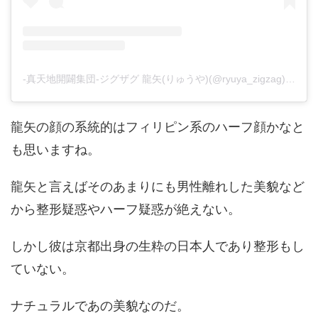
-真天地開闢集団-ジグザグ 龍矢(りゅうや)(@ryuya_zigzag)がシェアした投稿
龍矢の顔の系統的はフィリピン系のハーフ顔かなと
も思いますね。
龍矢と言えばそのあまりにも男性離れした美貌など
から整形疑惑やハーフ疑惑が絶えない。
しかし彼は京都出身の生粋の日本人であり整形もし
ていない。
ナチュラルであの美貌なのだ。