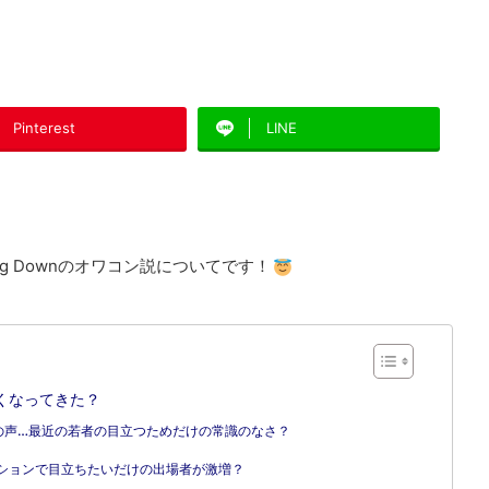
Pinterest
LINE
ng Downのオワコン説についてです！
くなくなってきた？
も批判の声…最近の若者の目立つためだけの常識のなさ？
ーディションで目立ちたいだけの出場者が激増？