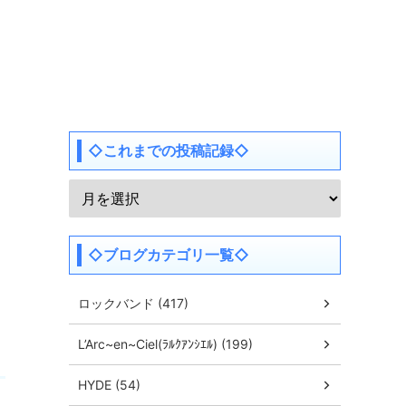
◇これまでの投稿記録◇
◇ブログカテゴリ一覧◇
ロックバンド (417)
L’Arc~en~Ciel(ﾗﾙｸｱﾝｼｴﾙ) (199)
HYDE (54)