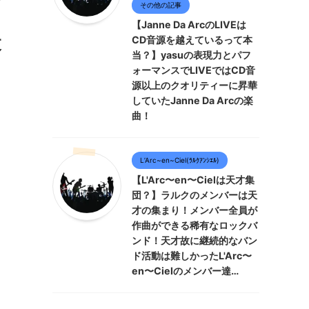
その他の記事
【Janne Da ArcのLIVEは
CD音源を越えているって本
落
当？】yasuの表現力とパフ
ォーマンスでLIVEではCD音
源以上のクオリティーに昇華
していたJanne Da Arcの楽
曲！
L’Arc~en~Ciel(ﾗﾙｸｱﾝｼｴﾙ)
【L'Arc〜en〜Cielは天才集
団？】ラルクのメンバーは天
才の集まり！メンバー全員が
作曲ができる稀有なロックバ
ンド！天才故に継続的なバン
ド活動は難しかったL'Arc〜
en〜Cielのメンバー達…