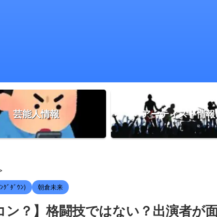
芸能人情報
アーティスト情報
>
ﾝｸﾞﾀﾞｳﾝ)
朝倉未来
はオワコン？】格闘技ではない？出演者が