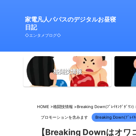
家電凡人パパスのデジタルお昼寝
日記
◇エンタメブログ◇
格闘技情報
HOME
>
格闘技情報
>
Breaking Down(ﾌﾞﾚｲｷﾝｸﾞﾀﾞｳﾝ)
プロモーションを含みます
Breaking Down(ﾌﾞﾚｲｷ
【Breaking Down