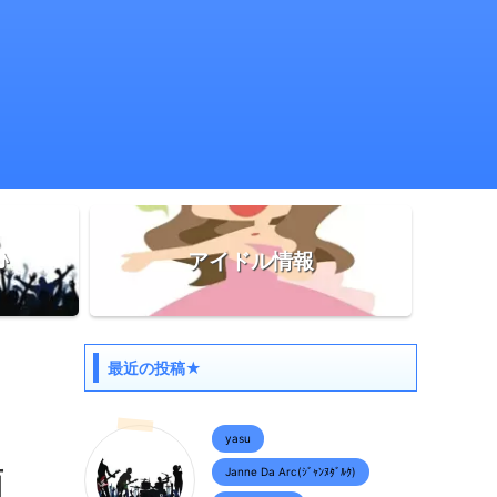
♪
アイドル情報
最近の投稿★
yasu
面
Janne Da Arc(ｼﾞｬﾝﾇﾀﾞﾙｸ)