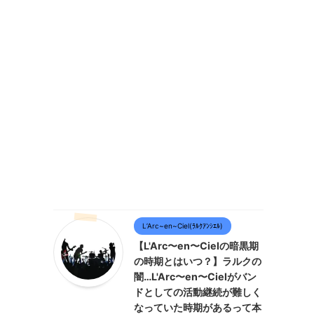
L’Arc~en~Ciel(ﾗﾙｸｱﾝｼｴﾙ)
【L'Arc〜en〜Cielの暗黒期
の時期とはいつ？】ラルクの
闇…L'Arc〜en〜Cielがバン
ドとしての活動継続が難しく
なっていた時期があるって本