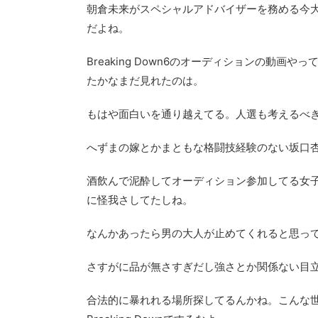
朝倉未来がスペシャルアドバイザーを務める今大人気
だよね。
Breaking Down6のオーディションの動
たかなまだ見れたのは。
もはや面白いを通り越えてる。人選も考えるべ
へずまの嫁とかまともな格闘技経験のない坂口
酒飲んで泥酔してオーディション参加してる女
に怪我さしてたしね。
なんかあったら男の大人が止めてくれると思っ
さすがに品が無さすぎだし強さとか関係ない目
合法的に暴れれる場所探してるんかね。こんな