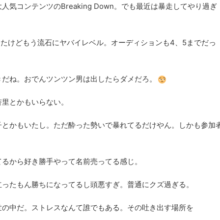
コンテンツのBreaking Down。でも最近は暴走してやり過ぎ
画やってたけどもう流石にヤバイレベル。オーディションも4、5までだっ
きだね。おでんツンツン男は出したらダメだろ。
杏里とかもいらない。
子とかもいたし。ただ酔った勢いで暴れてるだけやん。しかも参加
てるから好き勝手やって名前売ってる感じ。
立ったもん勝ちになってるし頭悪すぎ。普通にクズ過ぎる。
世の中だ。ストレスなんて誰でもある。その吐き出す場所を