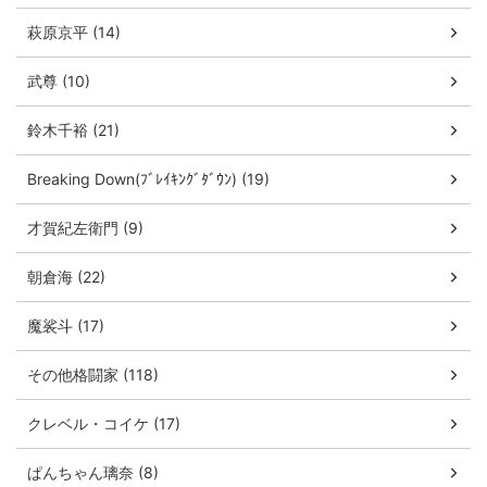
萩原京平 (14)
武尊 (10)
鈴木千裕 (21)
Breaking Down(ﾌﾞﾚｲｷﾝｸﾞﾀﾞｳﾝ) (19)
才賀紀左衛門 (9)
朝倉海 (22)
魔裟斗 (17)
その他格闘家 (118)
クレベル・コイケ (17)
ぱんちゃん璃奈 (8)