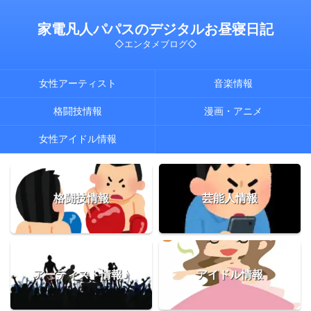
家電凡人パパスのデジタルお昼寝日記
◇エンタメブログ◇
女性アーティスト
音楽情報
格闘技情報
漫画・アニメ
女性アイドル情報
格闘技情報
芸能人情報
アーティスト情報♪
アイドル情報