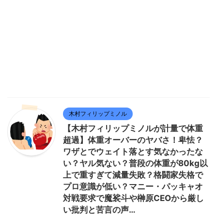
木村フィリップミノル
【木村フィリップミノルが計量で体重
超過】体重オーバーのヤバさ！卑怯？
ワザとでウェイト落とす気なかったな
い？ヤル気ない？普段の体重が80kg以
上で重すぎて減量失敗？格闘家失格で
プロ意識が低い？マニー・パッキャオ
対戦要求で魔裟斗や榊原CEOから厳し
い批判と苦言の声…