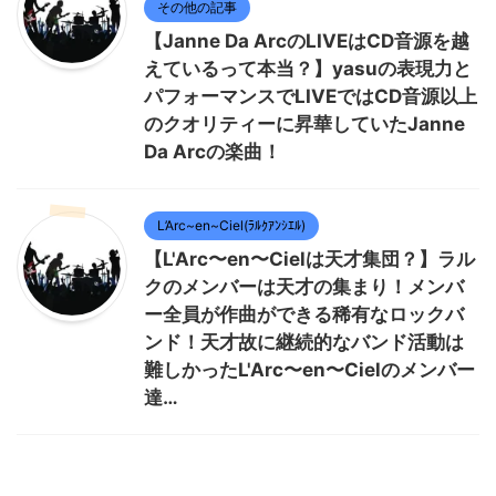
その他の記事
【Janne Da ArcのLIVEはCD音源を越
えているって本当？】yasuの表現力と
パフォーマンスでLIVEではCD音源以上
のクオリティーに昇華していたJanne
Da Arcの楽曲！
L’Arc~en~Ciel(ﾗﾙｸｱﾝｼｴﾙ)
【L'Arc〜en〜Cielは天才集団？】ラル
クのメンバーは天才の集まり！メンバ
ー全員が作曲ができる稀有なロックバ
ンド！天才故に継続的なバンド活動は
難しかったL'Arc〜en〜Cielのメンバー
達…