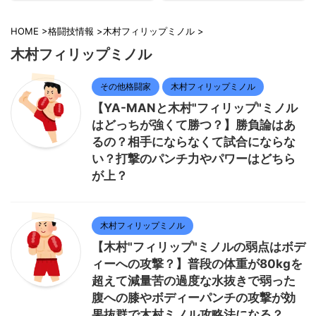
HOME
>
格闘技情報
>
木村フィリップミノル
>
木村フィリップミノル
その他格闘家
木村フィリップミノル
【YA-MANと木村"フィリップ"ミノル
はどっちが強くて勝つ？】勝負論はあ
るの？相手にならなくて試合にならな
い？打撃のパンチ力やパワーはどちら
が上？
木村フィリップミノル
【木村"フィリップ"ミノルの弱点はボデ
ィーへの攻撃？】普段の体重が80kgを
超えて減量苦の過度な水抜きで弱った
腹への膝やボディーパンチの攻撃が効
果抜群で木村ミノル攻略法になる？