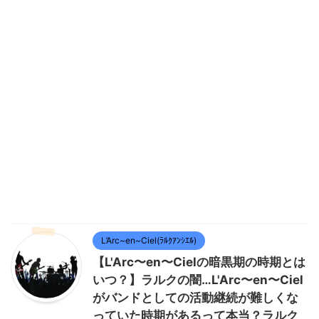
L’Arc~en~Ciel(ﾗﾙｸｱﾝｼｴﾙ)
【L'Arc〜en〜Cielの暗黒期の時期とは
いつ？】ラルクの闇…L'Arc〜en〜Ciel
がバンドとしての活動継続が難しくな
っていた時期があるって本当？ラルク