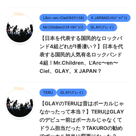
L’Arc~en~Ciel(ﾗﾙｸｱﾝｼｴﾙ)
X JAPAN(ｴｯｸｽｼﾞｬﾊﾟﾝ)
Mr.Children(ﾐｽﾀｰﾁﾙﾄﾞﾚﾝ)
GLAY(グレイ)
【日本を代表する国民的なロックバ
ンド4組どれが1番凄い？】日本を代
表する国民的人気有名ロックバンド
4組！Mr.Children、L'Arc〜en〜
Ciel、GLAY、X JAPAN？
TERU
GLAY(グレイ)
【GLAYのTERUは昔はボーカルじゃ
なかったって本当？】TERUはGLAY
のデビュー前はボーカルじゃなくて
ドラム担当だった？TAKUROの勧め