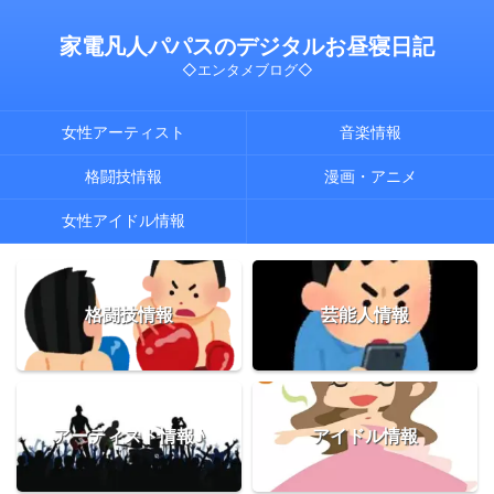
家電凡人パパスのデジタルお昼寝日記
◇エンタメブログ◇
女性アーティスト
音楽情報
格闘技情報
漫画・アニメ
女性アイドル情報
格闘技情報
芸能人情報
アーティスト情報♪
アイドル情報