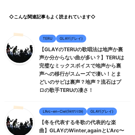
◇こんな関連記事もよく読まれています◇
TERU
GLAY(グレイ)
【GLAYのTERUの歌唱法は地声か裏
声か分からない曲が多い？】TERUは
完璧なミックスボイスで地声から裏
声への移行がスムーズで凄い！とま
どいのサビは裏声？地声？流石はプ
ロの歌手TERUの凄さ！
L’Arc~en~Ciel(ﾗﾙｸｱﾝｼｴﾙ)
GLAY(グレイ)
【冬を代表する冬歌の代表的な楽
曲】GLAYのWinter,againとL'Arc〜