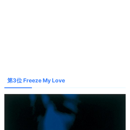
第3位 Freeze My Love