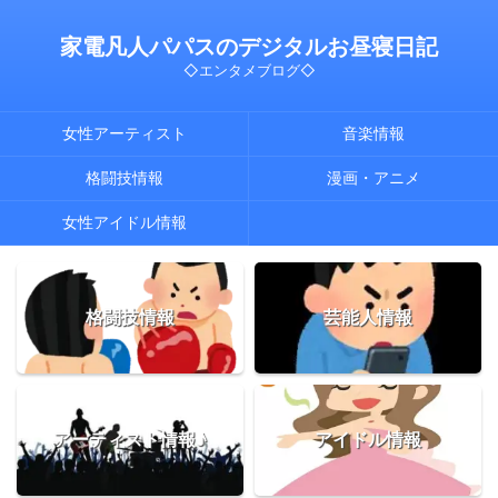
家電凡人パパスのデジタルお昼寝日記
◇エンタメブログ◇
女性アーティスト
音楽情報
格闘技情報
漫画・アニメ
女性アイドル情報
格闘技情報
芸能人情報
アーティスト情報♪
アイドル情報